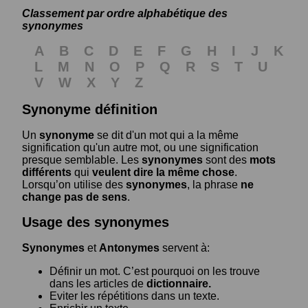
Classement par ordre alphabétique des
synonymes
A
B
C
D
E
F
G
H
I
J
K
L
M
N
O
P
Q
R
S
T
U
V
W
X
Y
Z
Synonyme définition
Un
synonyme
se dit d'un mot qui a la même
signification qu'un autre mot, ou une signification
presque semblable. Les
synonymes
sont des
mots
différents
qui
veulent dire la même chose
.
Lorsqu’on utilise des
synonymes
, la phrase
ne
change pas de sens
.
Usage des synonymes
Synonymes
et
Antonymes
servent à:
Définir un mot. C’est pourquoi on les trouve
dans les articles de
dictionnaire.
Eviter les répétitions dans un texte.