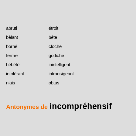
abruti
étroit
bêlant
bête
borné
cloche
fermé
godiche
hébété
inintelligent
intolérant
intransigeant
niais
obtus
incompréhensif
Antonymes de