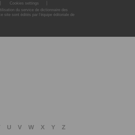
Cookies settings
lisation du service de dictionnaire des
site sont édités par l’équipe éditoriale de
T
U
V
W
X
Y
Z