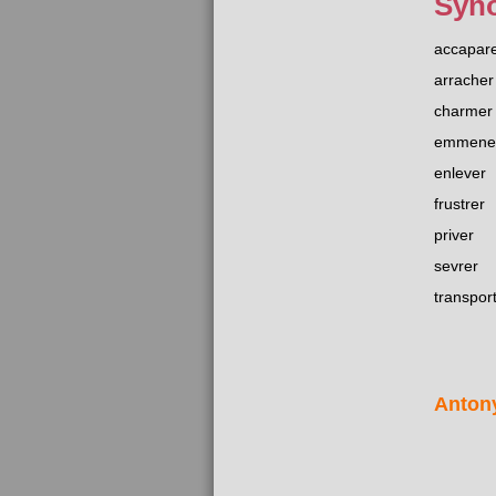
Syn
accapar
arracher
charmer
emmene
enlever
frustrer
priver
sevrer
transpor
Anton