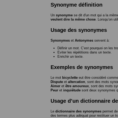
Synonyme définition
Un
synonyme
se dit d'un mot qui a la même
veulent dire la même chose
. Lorsqu’on ut
Usage des synonymes
Synonymes
et
Antonymes
servent à:
Définir un mot. C’est pourquoi on les tr
Eviter les répétitions dans un texte.
Enrichir un texte.
Exemples de synonymes
Le mot
bicyclette
eut être considéré com
Dispute
et
altercation
, sont des mots syn
Aimer
et
être amoureux
, sont des mots s
Peur
et
inquiétude
sont deux synonymes que
Usage d’un dictionnaire 
Le
dictionnaire des synonymes
permet de 
des termes plus adéquat pour restituer un trai