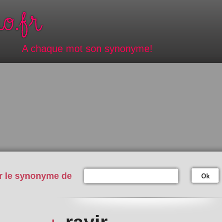
A chaque mot son synonyme!
r le synonyme de
Ok