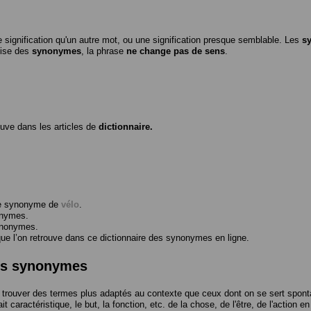
 signification qu'un autre mot, ou une signification presque semblable. Les
s
ilise des
synonymes
, la phrase
ne change pas de sens
.
ouve dans les articles de
dictionnaire.
me synonyme de
vélo
.
onymes.
ynonymes.
 l’on retrouve dans ce dictionnaire des synonymes en ligne.
des synonymes
trouver des termes plus adaptés au contexte que ceux dont on se sert spont
t caractéristique, le but, la fonction, etc. de la chose, de l'être, de l'action e