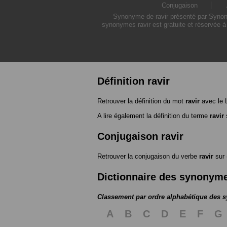
Conjugaison
Synonyme de ravir présenté par Synonym
synonymes ravir est gratuite et réservée à
Définition ravir
Retrouver la définition du mot
ravir
avec le 
A lire également la définition du terme
ravir
s
Conjugaison ravir
Retrouver la conjugaison du verbe
ravir
sur
Dictionnaire des synonym
Classement par ordre alphabétique des
A
B
C
D
E
F
G