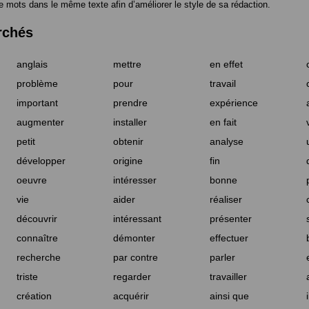
e mots dans le même texte afin d’améliorer le style de sa rédaction.
rchés
anglais
mettre
en effet
problème
pour
travail
important
prendre
expérience
augmenter
installer
en fait
petit
obtenir
analyse
développer
origine
fin
oeuvre
intéresser
bonne
vie
aider
réaliser
découvrir
intéressant
présenter
connaître
démonter
effectuer
recherche
par contre
parler
triste
regarder
travailler
création
acquérir
ainsi que