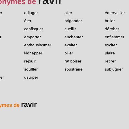
ravir
onymes de
er
adjuger
ailer
émerveiller
ôter
brigander
briller
confisquer
cueillir
dérober
r
emporter
enchanter
enflammer
enthousiasmer
exalter
exciter
kidnapper
piller
plaire
réjouir
ratiboiser
retirer
souffler
soustraire
subjuguer
ter
usurper
ravir
ymes de