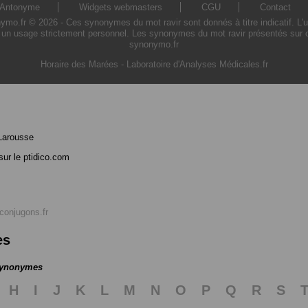
Antonyme
Widgets webmasters
CGU
Contact
o.fr © 2026 - Ces synonymes du mot ravir sont donnés à titre indicatif. L'uti
 un usage strictement personnel. Les synonymes du mot ravir présentés sur ce 
synonymo.fr
Horaire des Marées
-
Laboratoire d'Analyses Médicales.fr
Larousse
ur le ptidico.com
conjugons.fr
es
 synonymes
H
I
J
K
L
M
N
O
P
Q
R
S