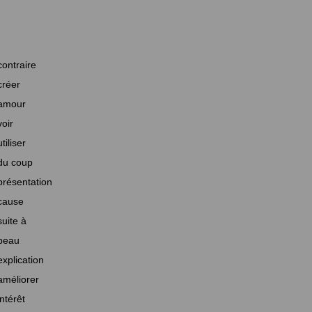
contraire
créer
amour
voir
utiliser
du coup
présentation
cause
suite à
beau
explication
améliorer
intérêt