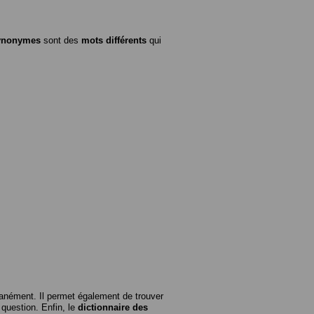
ynonymes
sont des
mots différents
qui
anément. Il permet également de trouver
n question. Enfin, le
dictionnaire des