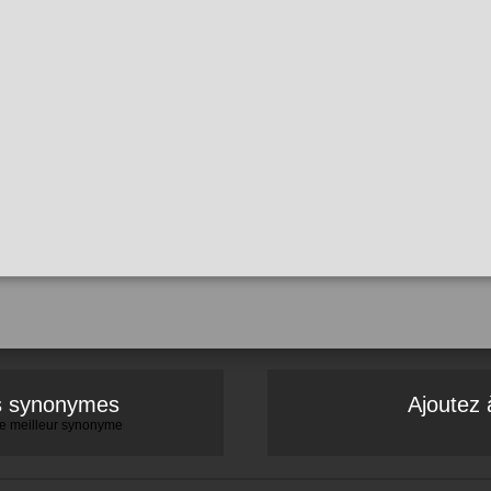
es synonymes
Ajoutez 
 le meilleur synonyme