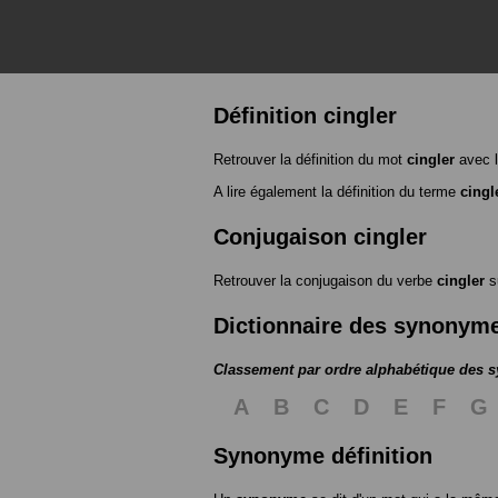
Définition cingler
Retrouver la définition du mot
cingler
avec l
A lire également la définition du terme
cingl
Conjugaison cingler
Retrouver la conjugaison du verbe
cingler
s
Dictionnaire des synonym
Classement par ordre alphabétique des
A
B
C
D
E
F
G
Synonyme définition