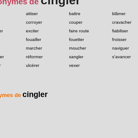
cingler
onymes de
attiser
battre
blâmer
corroyer
couper
cravacher
er
exciter
faire route
fiabiliser
fouailler
fouetter
froisser
marcher
moucher
naviguer
er
réformer
sangler
s'avancer
r
ulcérer
vexer
cingler
ymes de