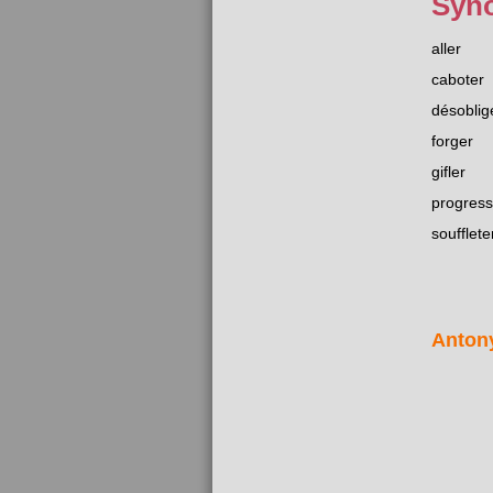
Syn
aller
caboter
désoblig
forger
gifler
progress
soufflete
Anton