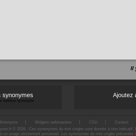
I
es synonymes
Ajoutez 
 le meilleur synonyme
Antonyme
Widgets webmasters
CGU
Contact
o.fr © 2026 - Ces synonymes du mot cingler sont donnés à titre indicatif. L'u
à un usage strictement personnel. Les synonymes du mot cingler présentés sur