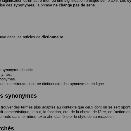
 signification qu'un autre mot, ou une signification presque semblable. Les
s
ilise des
synonymes
, la phrase
ne change pas de sens
.
ouve dans les articles de
dictionnaire.
me synonyme de
vélo
.
onymes.
ynonymes.
 l’on retrouve dans ce dictionnaire des synonymes en ligne.
des synonymes
trouver des termes plus adaptés au contexte que ceux dont on se sert spont
t caractéristique, le but, la fonction, etc. de la chose, de l'être, de l'action e
e mots dans le même texte afin d’améliorer le style de sa rédaction.
rchés