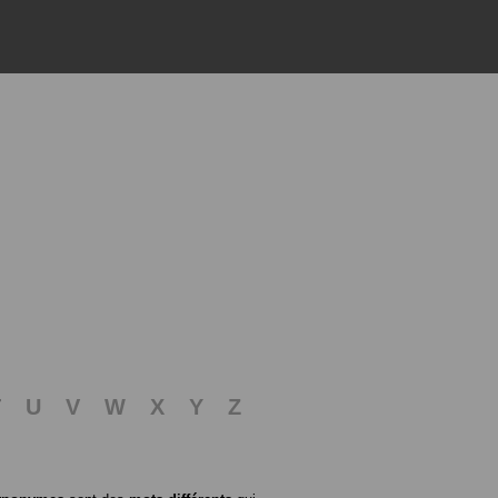
T
U
V
W
X
Y
Z