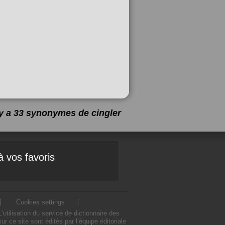
l y a 33 synonymes de
cingler
à vos favoris
Cookies settings
tilisation du service de dictionnaire des
 ce site sont édités par l’équipe éditoriale