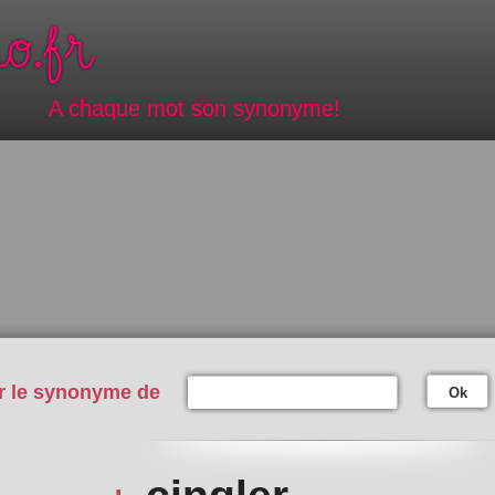
A chaque mot son synonyme!
r le synonyme de
Ok