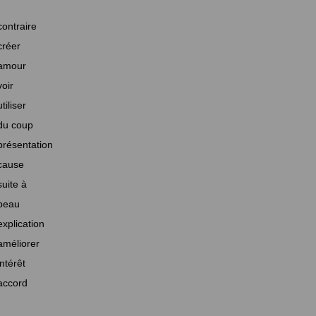
contraire
créer
amour
voir
utiliser
du coup
présentation
cause
suite à
beau
explication
améliorer
intérêt
accord