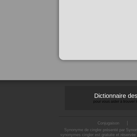
Dictionnaire d
pour vous aider à trouver
Conjugaison
Synonyme de cingler présenté par Synonym
synonymes cingler est gratuite et réservée 