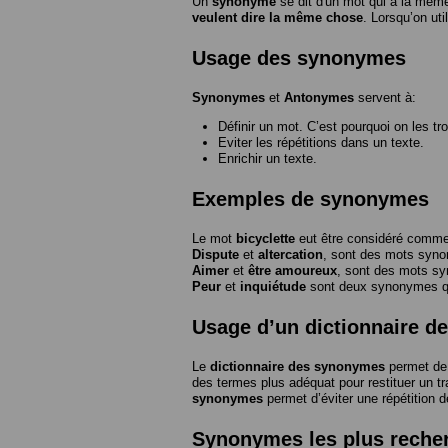
Un
synonyme
se dit d'un mot qui a la même
veulent dire la même chose
. Lorsqu’on ut
Usage des synonymes
Synonymes
et
Antonymes
servent à:
Définir un mot. C’est pourquoi on les tr
Eviter les répétitions dans un texte.
Enrichir un texte.
Exemples de synonymes
Le mot
bicyclette
eut être considéré com
Dispute
et
altercation
, sont des mots syn
Aimer
et
être amoureux
, sont des mots s
Peur
et
inquiétude
sont deux synonymes que
Usage d’un dictionnaire 
Le
dictionnaire des synonymes
permet de 
des termes plus adéquat pour restituer un trai
synonymes
permet d’éviter une répétition d
Synonymes les plus reche