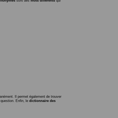
ynonymes
sont des
mots différents
qui
anément. Il permet également de trouver
n question. Enfin, le
dictionnaire des