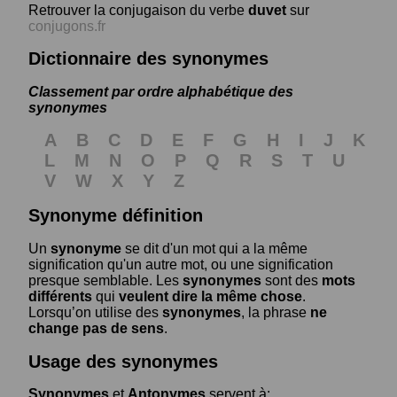
Retrouver la conjugaison du verbe
duvet
sur
conjugons.fr
Dictionnaire des synonymes
Classement par ordre alphabétique des
synonymes
A
B
C
D
E
F
G
H
I
J
K
L
M
N
O
P
Q
R
S
T
U
V
W
X
Y
Z
Synonyme définition
Un
synonyme
se dit d'un mot qui a la même
signification qu'un autre mot, ou une signification
presque semblable. Les
synonymes
sont des
mots
différents
qui
veulent dire la même chose
.
Lorsqu’on utilise des
synonymes
, la phrase
ne
change pas de sens
.
Usage des synonymes
Synonymes
et
Antonymes
servent à: