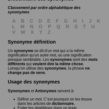
Classement par ordre alphabétique des
synonymes
A
B
C
D
E
F
G
H
I
J
K
L
M
N
O
P
Q
R
S
T
U
V
W
X
Y
Z
Synonyme définition
Un
synonyme
se dit d'un mot qui a la même
signification qu'un autre mot, ou une signification
presque semblable. Les
synonymes
sont des
mots
différents
qui
veulent dire la même chose
.
Lorsqu’on utilise des
synonymes
, la phrase
ne
change pas de sens
.
Usage des synonymes
Synonymes
et
Antonymes
servent à:
Définir un mot. C’est pourquoi on les trouve
dans les articles de
dictionnaire.
Eviter les répétitions dans un texte.