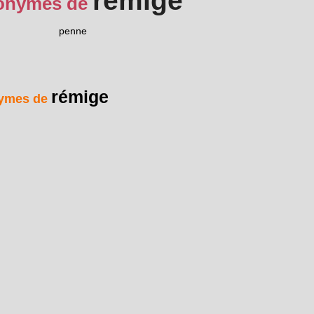
rémige
onymes de
penne
rémige
ymes de