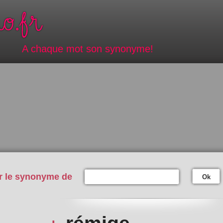
A chaque mot son synonyme!
r le synonyme de
Ok