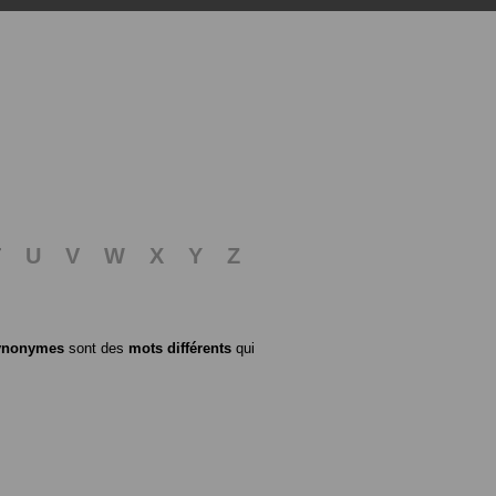
T
U
V
W
X
Y
Z
ynonymes
sont des
mots différents
qui