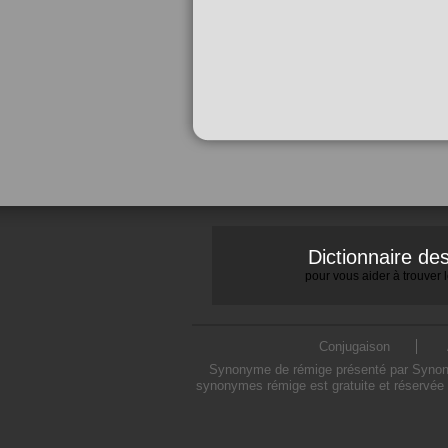
Dictionnaire d
pour vous aider à trouver
Conjugaison
Synonyme de rémige présenté par Synonymo
synonymes rémige est gratuite et réservée 