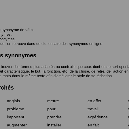
me synonyme de
vélo
.
onymes.
ynonymes.
 l’on retrouve dans ce dictionnaire des synonymes en ligne.
des synonymes
trouver des termes plus adaptés au contexte que ceux dont on se sert spont
t caractéristique, le but, la fonction, etc. de la chose, de l'être, de l'action e
e mots dans le même texte afin d’améliorer le style de sa rédaction.
rchés
anglais
mettre
en effet
problème
pour
travail
important
prendre
expérience
augmenter
installer
en fait