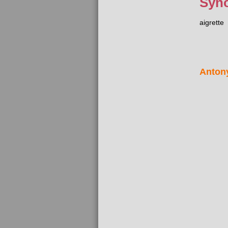
Syn
aigrette
Anton