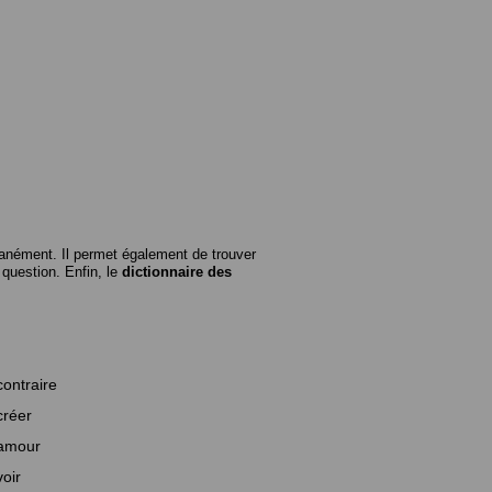
anément. Il permet également de trouver
n question. Enfin, le
dictionnaire des
contraire
créer
amour
voir