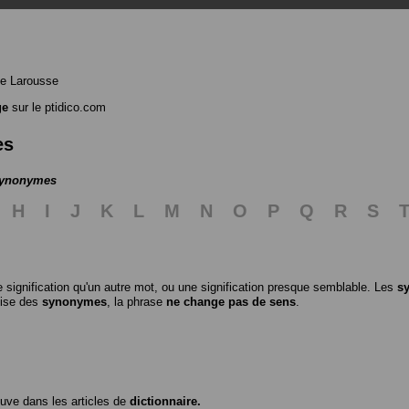
e Larousse
ge
sur le ptidico.com
es
 synonymes
H
I
J
K
L
M
N
O
P
Q
R
S
 signification qu'un autre mot, ou une signification presque semblable. Les
s
ilise des
synonymes
, la phrase
ne change pas de sens
.
ouve dans les articles de
dictionnaire.