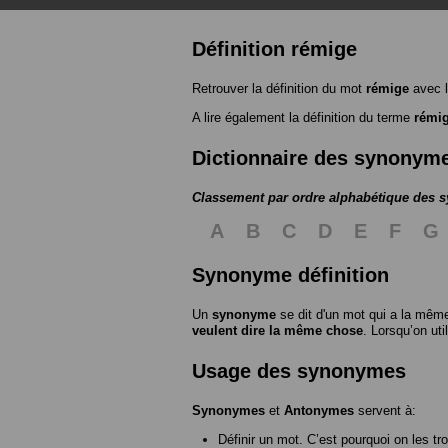
Définition rémige
Retrouver la définition du mot
rémige
avec l
A lire également la définition du terme
rémi
Dictionnaire des synonym
Classement par ordre alphabétique des
A
B
C
D
E
F
G
Synonyme définition
Un
synonyme
se dit d'un mot qui a la même
veulent dire la même chose
. Lorsqu’on ut
Usage des synonymes
Synonymes
et
Antonymes
servent à:
Définir un mot. C’est pourquoi on les tr