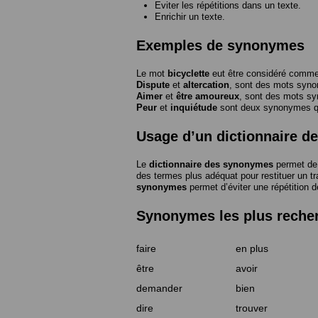
Eviter les répétitions dans un texte.
Enrichir un texte.
Exemples de synonymes
Le mot
bicyclette
eut être considéré com
Dispute
et
altercation
, sont des mots syn
Aimer
et
être amoureux
, sont des mots s
Peur
et
inquiétude
sont deux synonymes que
Usage d’un dictionnaire 
Le
dictionnaire des synonymes
permet de 
des termes plus adéquat pour restituer un trai
synonymes
permet d’éviter une répétition d
Synonymes les plus reche
faire
en plus
être
avoir
demander
bien
dire
trouver