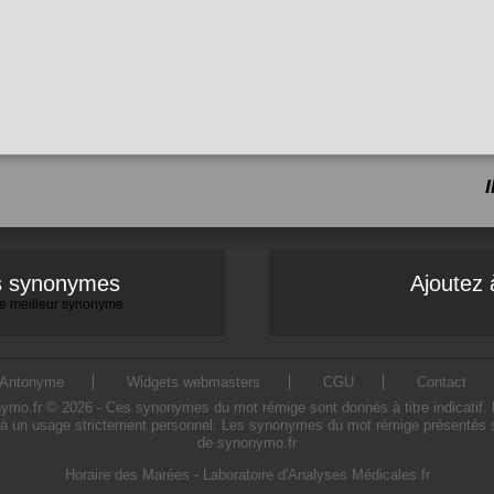
es synonymes
Ajoutez 
 le meilleur synonyme
Antonyme
Widgets webmasters
CGU
Contact
.fr © 2026 - Ces synonymes du mot rémige sont donnés à titre indicatif. L'u
à un usage strictement personnel. Les synonymes du mot rémige présentés sur 
de synonymo.fr
Horaire des Marées
-
Laboratoire d'Analyses Médicales.fr