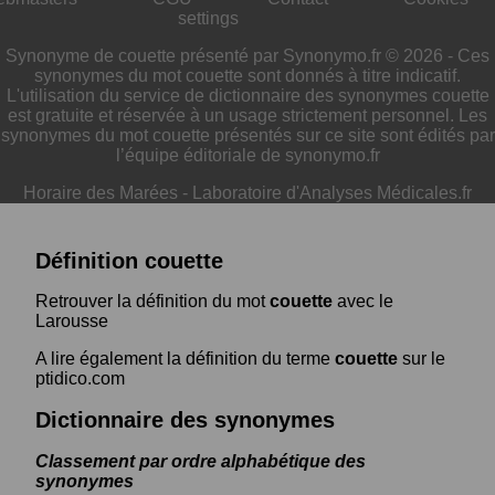
settings
Synonyme de couette présenté par Synonymo.fr © 2026 - Ces
synonymes du mot couette sont donnés à titre indicatif.
L'utilisation du service de dictionnaire des synonymes couette
est gratuite et réservée à un usage strictement personnel. Les
synonymes du mot couette présentés sur ce site sont édités par
l’équipe éditoriale de synonymo.fr
Horaire des Marées
-
Laboratoire d'Analyses Médicales.fr
Définition couette
Retrouver la définition du mot
couette
avec le
Larousse
A lire également la définition du terme
couette
sur le
ptidico.com
Dictionnaire des synonymes
Classement par ordre alphabétique des
synonymes