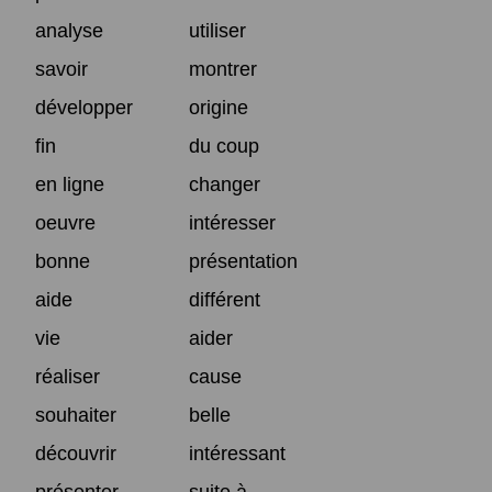
analyse
utiliser
savoir
montrer
développer
origine
fin
du coup
en ligne
changer
oeuvre
intéresser
bonne
présentation
aide
différent
vie
aider
réaliser
cause
souhaiter
belle
découvrir
intéressant
présenter
suite à