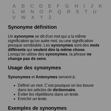
A
B
C
D
E
F
G
H
I
J
K
L
M
N
O
P
Q
R
S
T
U
V
W
X
Y
Z
Synonyme définition
Un
synonyme
se dit d'un mot qui a la même
signification qu'un autre mot, ou une signification
presque semblable. Les
synonymes
sont des
mots
différents
qui
veulent dire la même chose
.
Lorsqu’on utilise des
synonymes
, la phrase
ne
change pas de sens
.
Usage des synonymes
Synonymes
et
Antonymes
servent à:
Définir un mot. C’est pourquoi on les trouve
dans les articles de
dictionnaire.
Eviter les répétitions dans un texte.
Enrichir un texte.
Exemples de synonymes