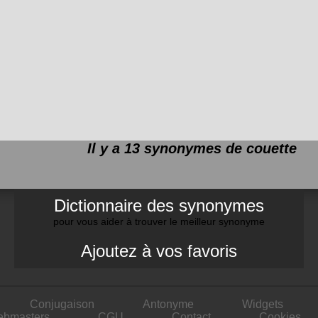
Il y a 13 synonymes de
couette
Dictionnaire des synonymes
pour vous aider à trouver le meilleur synonyme
Ajoutez à vos favoris
Conjugaison
Antonyme
Widgets
ebmasters
CGU
Contact
Cookies