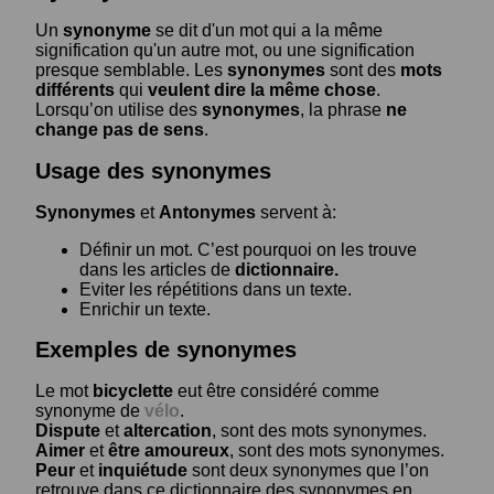
Un
synonyme
se dit d'un mot qui a la même
signification qu'un autre mot, ou une signification
presque semblable. Les
synonymes
sont des
mots
différents
qui
veulent dire la même chose
.
Lorsqu’on utilise des
synonymes
, la phrase
ne
change pas de sens
.
Usage des synonymes
Synonymes
et
Antonymes
servent à:
Définir un mot. C’est pourquoi on les trouve
dans les articles de
dictionnaire.
Eviter les répétitions dans un texte.
Enrichir un texte.
Exemples de synonymes
Le mot
bicyclette
eut être considéré comme
synonyme de
vélo
.
Dispute
et
altercation
, sont des mots synonymes.
Aimer
et
être amoureux
, sont des mots synonymes.
Peur
et
inquiétude
sont deux synonymes que l’on
retrouve dans ce dictionnaire des synonymes en