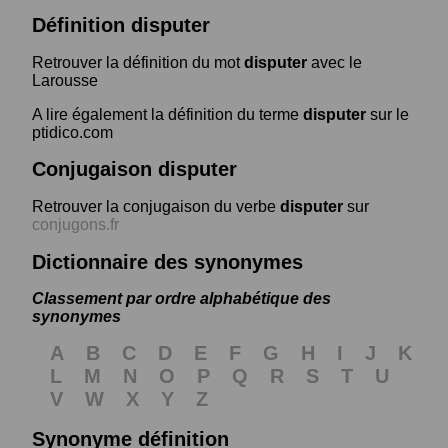
Définition disputer
Retrouver la définition du mot
disputer
avec le
Larousse
A lire également la définition du terme
disputer
sur le
ptidico.com
Conjugaison disputer
Retrouver la conjugaison du verbe
disputer
sur
conjugons.fr
Dictionnaire des synonymes
Classement par ordre alphabétique des
synonymes
A
B
C
D
E
F
G
H
I
J
K
L
M
N
O
P
Q
R
S
T
U
V
W
X
Y
Z
Synonyme définition