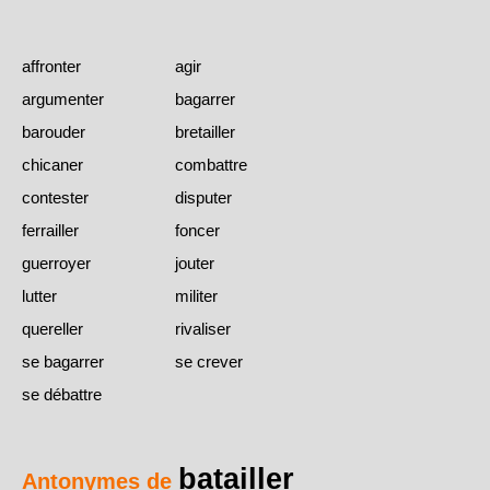
affronter
agir
argumenter
bagarrer
barouder
bretailler
chicaner
combattre
contester
disputer
ferrailler
foncer
guerroyer
jouter
lutter
militer
quereller
rivaliser
se bagarrer
se crever
se débattre
batailler
Antonymes de