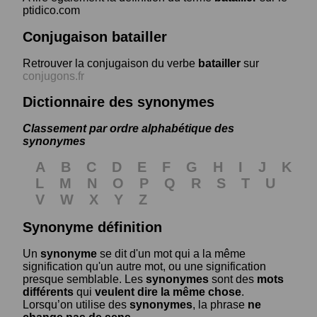
ptidico.com
Conjugaison batailler
Retrouver la conjugaison du verbe
batailler
sur
conjugons.fr
Dictionnaire des synonymes
Classement par ordre alphabétique des
synonymes
A
B
C
D
E
F
G
H
I
J
K
L
M
N
O
P
Q
R
S
T
U
V
W
X
Y
Z
Synonyme définition
Un
synonyme
se dit d'un mot qui a la même
signification qu'un autre mot, ou une signification
presque semblable. Les
synonymes
sont des
mots
différents
qui
veulent dire la même chose
.
Lorsqu’on utilise des
synonymes
, la phrase
ne