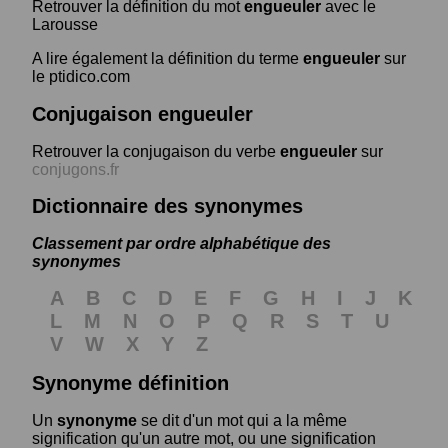
Retrouver la définition du mot
engueuler
avec le
Larousse
A lire également la définition du terme
engueuler
sur
le ptidico.com
Conjugaison engueuler
Retrouver la conjugaison du verbe
engueuler
sur
conjugons.fr
Dictionnaire des synonymes
Classement par ordre alphabétique des
synonymes
A
B
C
D
E
F
G
H
I
J
K
L
M
N
O
P
Q
R
S
T
U
V
W
X
Y
Z
Synonyme définition
Un
synonyme
se dit d'un mot qui a la même
signification qu'un autre mot, ou une signification