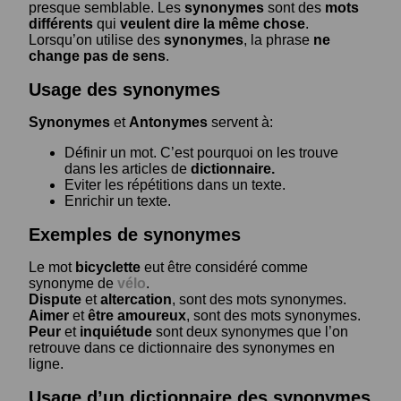
presque semblable. Les
synonymes
sont des
mots
différents
qui
veulent dire la même chose
.
Lorsqu’on utilise des
synonymes
, la phrase
ne
change pas de sens
.
Usage des synonymes
Synonymes
et
Antonymes
servent à:
Définir un mot. C’est pourquoi on les trouve
dans les articles de
dictionnaire.
Eviter les répétitions dans un texte.
Enrichir un texte.
Exemples de synonymes
Le mot
bicyclette
eut être considéré comme
synonyme de
vélo
.
Dispute
et
altercation
, sont des mots synonymes.
Aimer
et
être amoureux
, sont des mots synonymes.
Peur
et
inquiétude
sont deux synonymes que l’on
retrouve dans ce dictionnaire des synonymes en
ligne.
Usage d’un dictionnaire des synonymes