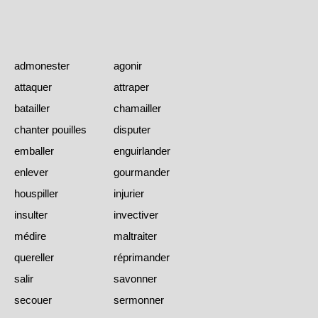
admonester
agonir
attaquer
attraper
batailler
chamailler
chanter pouilles
disputer
emballer
enguirlander
enlever
gourmander
houspiller
injurier
insulter
invectiver
médire
maltraiter
quereller
réprimander
salir
savonner
secouer
sermonner