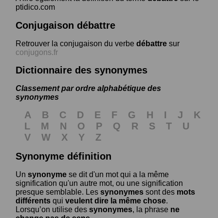
ptidico.com
Conjugaison débattre
Retrouver la conjugaison du verbe
débattre
sur
conjugons.fr
Dictionnaire des synonymes
Classement par ordre alphabétique des
synonymes
A
B
C
D
E
F
G
H
I
J
K
L
M
N
O
P
Q
R
S
T
U
V
W
X
Y
Z
Synonyme définition
Un
synonyme
se dit d'un mot qui a la même
signification qu'un autre mot, ou une signification
presque semblable. Les
synonymes
sont des
mots
différents
qui
veulent dire la même chose
.
Lorsqu’on utilise des
synonymes
, la phrase
ne