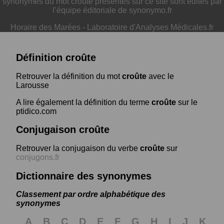
synonymes du mot croûte présentés sur ce site sont édités par
l’équipe éditoriale de synonymo.fr
Horaire des Marées
-
Laboratoire d'Analyses Médicales.fr
Définition croûte
Retrouver la définition du mot
croûte
avec le
Larousse
A lire également la définition du terme
croûte
sur le
ptidico.com
Conjugaison croûte
Retrouver la conjugaison du verbe
croûte
sur
conjugons.fr
Dictionnaire des synonymes
Classement par ordre alphabétique des
synonymes
A
B
C
D
E
F
G
H
I
J
K