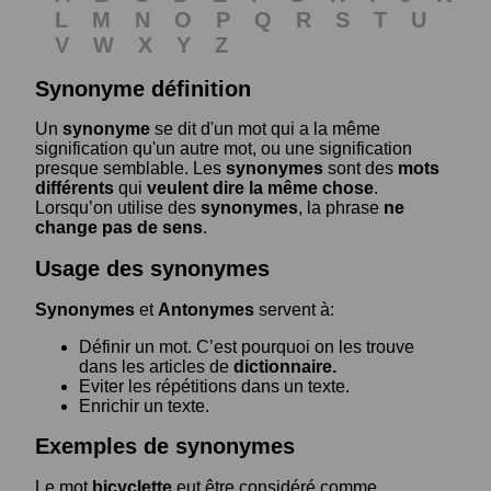
L
M
N
O
P
Q
R
S
T
U
V
W
X
Y
Z
Synonyme définition
Un
synonyme
se dit d'un mot qui a la même
signification qu'un autre mot, ou une signification
presque semblable. Les
synonymes
sont des
mots
différents
qui
veulent dire la même chose
.
Lorsqu’on utilise des
synonymes
, la phrase
ne
change pas de sens
.
Usage des synonymes
Synonymes
et
Antonymes
servent à:
Définir un mot. C’est pourquoi on les trouve
dans les articles de
dictionnaire.
Eviter les répétitions dans un texte.
Enrichir un texte.
Exemples de synonymes
Le mot
bicyclette
eut être considéré comme