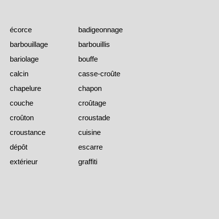
écorce
badigeonnage
barbouillage
barbouillis
bariolage
bouffe
calcin
casse-croûte
chapelure
chapon
couche
croûtage
croûton
croustade
croustance
cuisine
dépôt
escarre
extérieur
graffiti