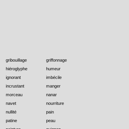
gribouillage
griffonnage
hiéroglyphe
humeur
ignorant
imbécile
incrustant
manger
morceau
nanar
navet
nourriture
nullité
pain
patine
peau