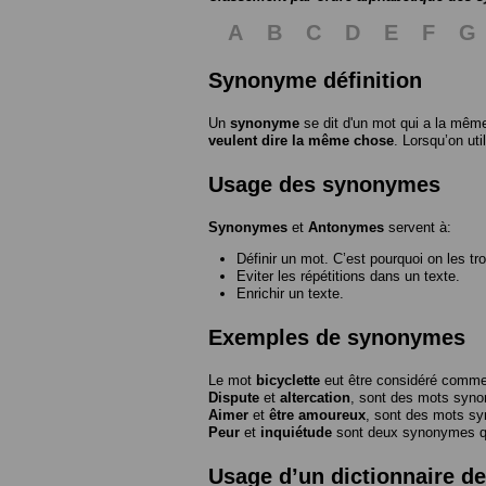
A
B
C
D
E
F
G
Synonyme définition
Un
synonyme
se dit d'un mot qui a la même
veulent dire la même chose
. Lorsqu’on ut
Usage des synonymes
Synonymes
et
Antonymes
servent à:
Définir un mot. C’est pourquoi on les tr
Eviter les répétitions dans un texte.
Enrichir un texte.
Exemples de synonymes
Le mot
bicyclette
eut être considéré com
Dispute
et
altercation
, sont des mots syn
Aimer
et
être amoureux
, sont des mots s
Peur
et
inquiétude
sont deux synonymes que
Usage d’un dictionnaire 