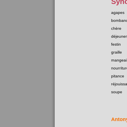
Syn
agapes
bomban
chère
déjeuner
festin
graille
mangeail
nourritur
pitance
réjouiss
soupe
Anton