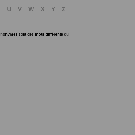
T
U
V
W
X
Y
Z
ynonymes
sont des
mots différents
qui