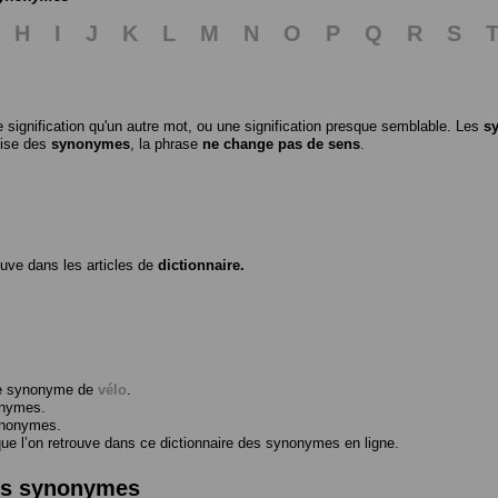
H
I
J
K
L
M
N
O
P
Q
R
S
 signification qu'un autre mot, ou une signification presque semblable. Les
s
ilise des
synonymes
, la phrase
ne change pas de sens
.
ouve dans les articles de
dictionnaire.
me synonyme de
vélo
.
onymes.
ynonymes.
 l’on retrouve dans ce dictionnaire des synonymes en ligne.
des synonymes