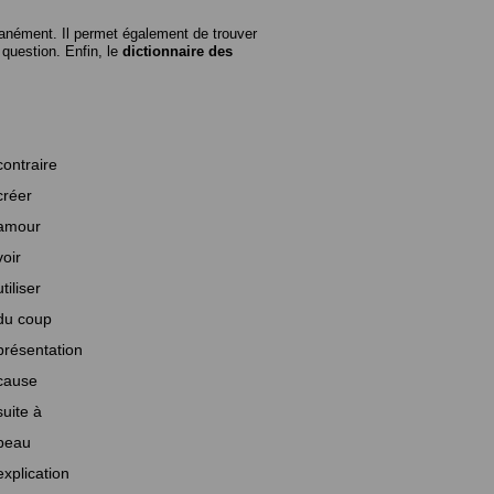
anément. Il permet également de trouver
n question. Enfin, le
dictionnaire des
contraire
créer
amour
voir
utiliser
du coup
présentation
cause
suite à
beau
explication