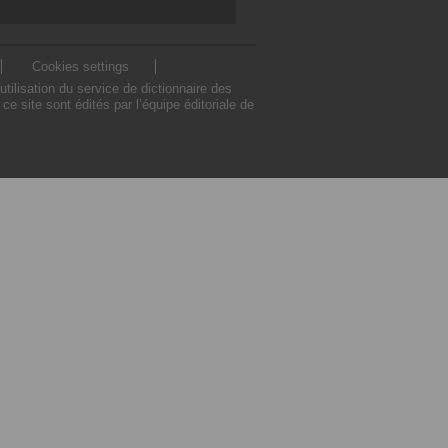
Cookies settings
ilisation du service de dictionnaire des
 site sont édités par l’équipe éditoriale de