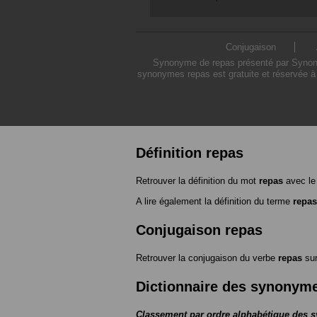
Conjugaison
Synonyme de repas présenté par Synonymo
synonymes repas est gratuite et réservée à 
Définition repas
Retrouver la définition du mot
repas
avec le
A lire également la définition du terme
repas
Conjugaison repas
Retrouver la conjugaison du verbe
repas
su
Dictionnaire des synonym
Classement par ordre alphabétique des