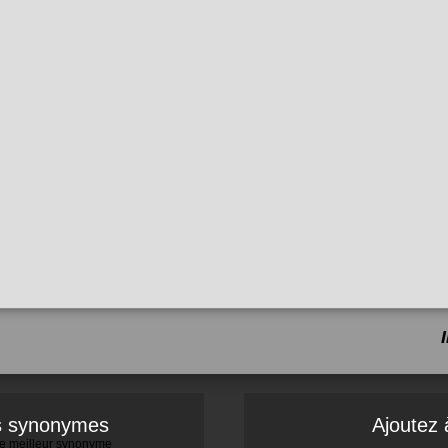
es synonymes
Ajoutez 
 le meilleur synonyme