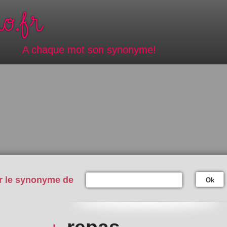
A chaque mot son synonyme!
r le synonyme de
Ok