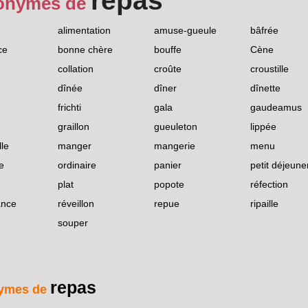
repas
onymes de
alimentation
amuse-gueule
bâfrée
ce
bonne chère
bouffe
Cène
collation
croûte
croustille
dînée
dîner
dînette
frichti
gala
gaudeamus
graillon
gueuleton
lippée
le
manger
mangerie
menu
e
ordinaire
panier
petit déjeune
plat
popote
réfection
ance
réveillon
repue
ripaille
souper
repas
ymes de