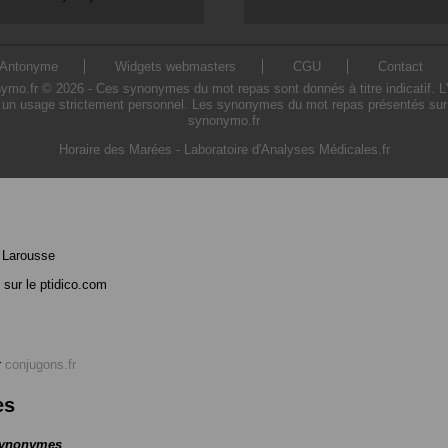
Antonyme
Widgets webmasters
CGU
Contact
.fr © 2026 - Ces synonymes du mot repas sont donnés à titre indicatif. L'ut
un usage strictement personnel. Les synonymes du mot repas présentés sur ce
synonymo.fr
Horaire des Marées
-
Laboratoire d'Analyses Médicales.fr
 Larousse
sur le ptidico.com
r
conjugons.fr
es
 synonymes