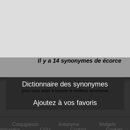
Il y a 14 synonymes de
écorce
Dictionnaire des synonymes
pour vous aider à trouver le meilleur synonyme
Ajoutez à vos favoris
Conjugaison
Antonyme
Widgets
ebmasters
CGU
Contact
Cookies