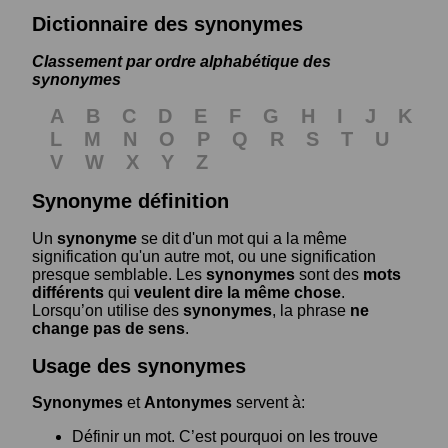
Dictionnaire des synonymes
Classement par ordre alphabétique des
synonymes
A
B
C
D
E
F
G
H
I
J
K
L
M
N
O
P
Q
R
S
T
U
V
W
X
Y
Z
Synonyme définition
Un
synonyme
se dit d'un mot qui a la même
signification qu'un autre mot, ou une signification
presque semblable. Les
synonymes
sont des
mots
différents
qui
veulent dire la même chose
.
Lorsqu’on utilise des
synonymes
, la phrase
ne
change pas de sens
.
Usage des synonymes
Synonymes
et
Antonymes
servent à:
Définir un mot. C’est pourquoi on les trouve