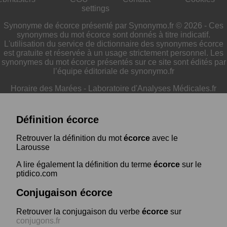
settings
Synonyme de écorce présenté par Synonymo.fr © 2026 - Ces
synonymes du mot écorce sont donnés à titre indicatif.
L'utilisation du service de dictionnaire des synonymes écorce
est gratuite et réservée à un usage strictement personnel. Les
synonymes du mot écorce présentés sur ce site sont édités par
l’équipe éditoriale de synonymo.fr
Horaire des Marées
-
Laboratoire d'Analyses Médicales.fr
Définition écorce
Retrouver la définition du mot
écorce
avec le
Larousse
A lire également la définition du terme
écorce
sur le
ptidico.com
Conjugaison écorce
Retrouver la conjugaison du verbe
écorce
sur
conjugons.fr