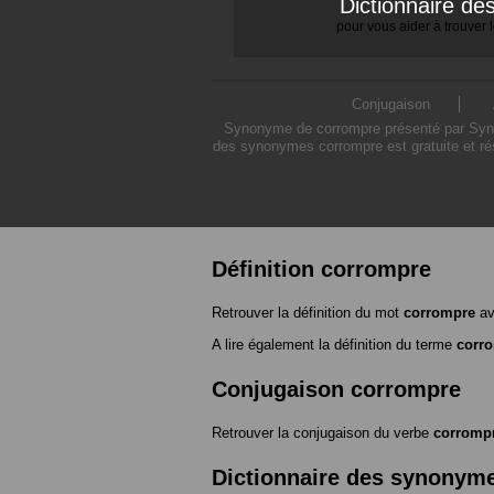
Dictionnaire d
pour vous aider à trouver
Conjugaison
Synonyme de corrompre présenté par Synony
des synonymes corrompre est gratuite et ré
Définition corrompre
Retrouver la définition du mot
corrompre
av
A lire également la définition du terme
corr
Conjugaison corrompre
Retrouver la conjugaison du verbe
corromp
Dictionnaire des synonym