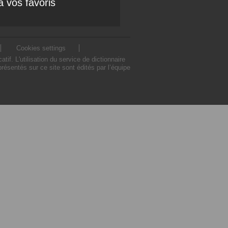
à vos favoris
Cookies settings
. L'utilisation du service de dictionnaire
sentés sur ce site sont édités par l’équipe