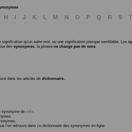
 synonymes
H
I
J
K
L
M
N
O
P
Q
R
S
 signification qu'un autre mot, ou une signification presque semblable. Les
s
ilise des
synonymes
, la phrase
ne change pas de sens
.
ouve dans les articles de
dictionnaire.
me synonyme de
vélo
.
onymes.
ynonymes.
 l’on retrouve dans ce dictionnaire des synonymes en ligne.