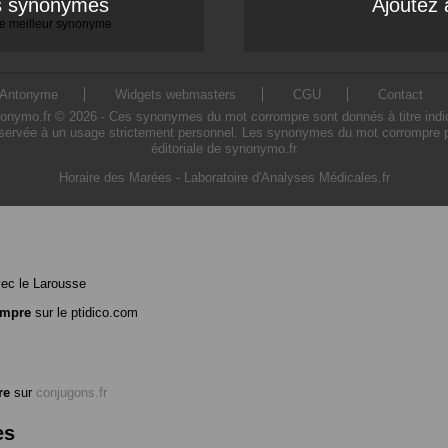
es synonymes
Ajoutez 
 le meilleur synonyme
Antonyme
Widgets webmasters
CGU
Contact
mo.fr © 2026 - Ces synonymes du mot corrompre sont donnés à titre indicatif
servée à un usage strictement personnel. Les synonymes du mot corrompre pré
éditoriale de synonymo.fr
Horaire des Marées
-
Laboratoire d'Analyses Médicales.fr
ec le Larousse
ompre
sur le ptidico.com
re
sur
conjugons.fr
es