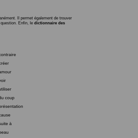
anément. Il permet également de trouver
n question. Enfin, le
dictionnaire des
contraire
créer
amour
voir
utiliser
du coup
présentation
cause
suite à
beau