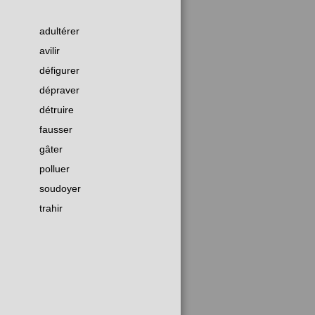
adultérer
avilir
défigurer
dépraver
détruire
fausser
gâter
polluer
soudoyer
trahir