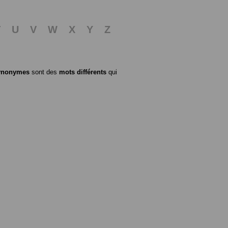
T
U
V
W
X
Y
Z
ynonymes
sont des
mots différents
qui