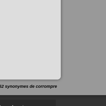
a 52 synonymes de
corrompre