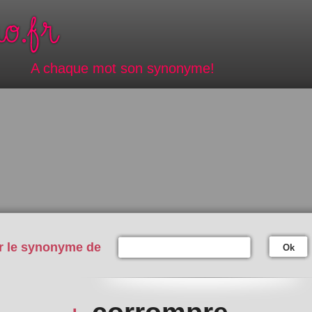
A chaque mot son synonyme!
r le synonyme de
Ok