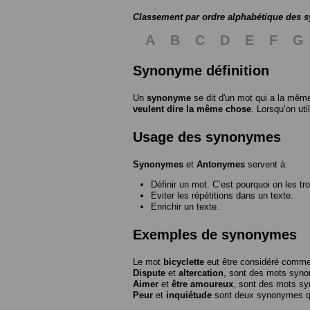
Classement par ordre alphabétique des
A
B
C
D
E
F
G
Synonyme définition
Un
synonyme
se dit d'un mot qui a la même
veulent dire la même chose
. Lorsqu’on ut
Usage des synonymes
Synonymes
et
Antonymes
servent à:
Définir un mot. C’est pourquoi on les tr
Eviter les répétitions dans un texte.
Enrichir un texte.
Exemples de synonymes
Le mot
bicyclette
eut être considéré com
Dispute
et
altercation
, sont des mots syn
Aimer
et
être amoureux
, sont des mots s
Peur
et
inquiétude
sont deux synonymes que