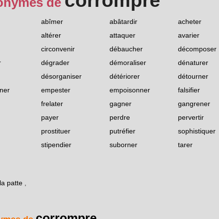
corrompre
onymes de
abîmer
abâtardir
acheter
altérer
attaquer
avarier
circonvenir
débaucher
décomposer
r
dégrader
démoraliser
dénaturer
désorganiser
détériorer
détourner
ner
empester
empoisonner
falsifier
frelater
gagner
gangrener
payer
perdre
pervertir
prostituer
putréfier
sophistiquer
stipendier
suborner
tarer
la patte
,
corrompre