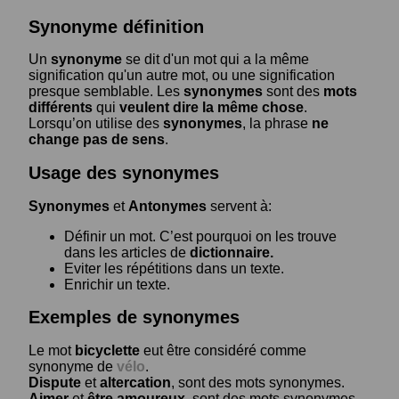
Synonyme définition
Un
synonyme
se dit d'un mot qui a la même
signification qu'un autre mot, ou une signification
presque semblable. Les
synonymes
sont des
mots
différents
qui
veulent dire la même chose
.
Lorsqu’on utilise des
synonymes
, la phrase
ne
change pas de sens
.
Usage des synonymes
Synonymes
et
Antonymes
servent à:
Définir un mot. C’est pourquoi on les trouve
dans les articles de
dictionnaire.
Eviter les répétitions dans un texte.
Enrichir un texte.
Exemples de synonymes
Le mot
bicyclette
eut être considéré comme
synonyme de
vélo
.
Dispute
et
altercation
, sont des mots synonymes.
Aimer
et
être amoureux
, sont des mots synonymes.