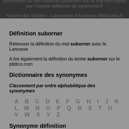
synonymes du mot suborner présentés sur ce site sont édités
par l’équipe éditoriale de synonymo.fr
Horaire des Marées
-
Laboratoire d'Analyses Médicales.fr
Définition suborner
Retrouver la définition du mot
suborner
avec le
Larousse
A lire également la définition du terme
suborner
sur le
ptidico.com
Dictionnaire des synonymes
Classement par ordre alphabétique des
synonymes
A
B
C
D
E
F
G
H
I
J
K
L
M
N
O
P
Q
R
S
T
U
V
W
X
Y
Z
Synonyme définition