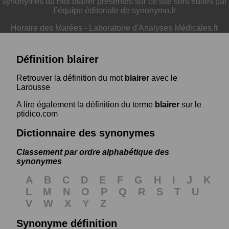
synonymes du mot blairer présentés sur ce site sont édités par
l’équipe éditoriale de synonymo.fr
Horaire des Marées
-
Laboratoire d'Analyses Médicales.fr
Définition blairer
Retrouver la définition du mot
blairer
avec le
Larousse
A lire également la définition du terme
blairer
sur le
ptidico.com
Dictionnaire des synonymes
Classement par ordre alphabétique des
synonymes
A
B
C
D
E
F
G
H
I
J
K
L
M
N
O
P
Q
R
S
T
U
V
W
X
Y
Z
Synonyme définition