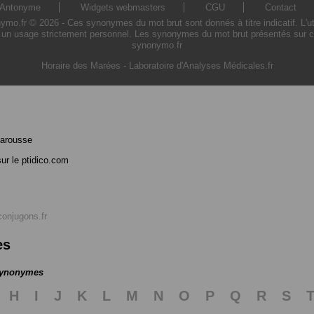
Antonyme
Widgets webmasters
CGU
Contact
o.fr © 2026 - Ces synonymes du mot brut sont donnés à titre indicatif. L'util
 un usage strictement personnel. Les synonymes du mot brut présentés sur ce s
synonymo.fr
Horaire des Marées
-
Laboratoire d'Analyses Médicales.fr
Larousse
ur le ptidico.com
conjugons.fr
es
 synonymes
H
I
J
K
L
M
N
O
P
Q
R
S