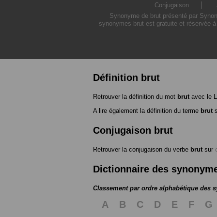
Conjugaison
Synonyme de brut présenté par Synonym
synonymes brut est gratuite et réservée à
Définition brut
Retrouver la définition du mot
brut
avec le 
A lire également la définition du terme
brut
s
Conjugaison brut
Retrouver la conjugaison du verbe
brut
sur
Dictionnaire des synonym
Classement par ordre alphabétique des
A
B
C
D
E
F
G