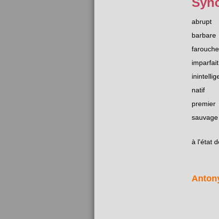
Syn
abrupt
barbare
farouche
imparfait
inintellig
natif
premier
sauvage
à l'état 
Anton