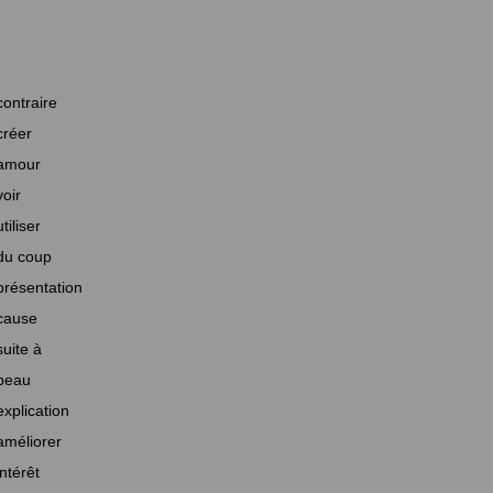
contraire
créer
amour
voir
utiliser
du coup
présentation
cause
suite à
beau
explication
améliorer
intérêt