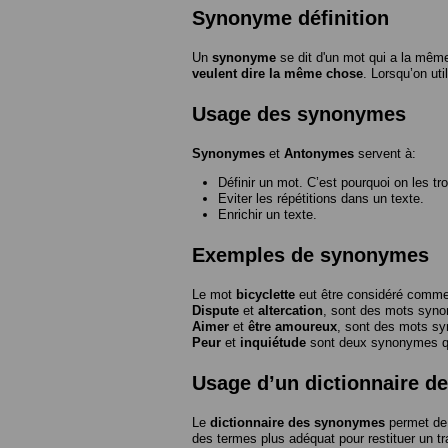
Synonyme définition
Un
synonyme
se dit d'un mot qui a la même
veulent dire la même chose
. Lorsqu’on ut
Usage des synonymes
Synonymes
et
Antonymes
servent à:
Définir un mot. C’est pourquoi on les tr
Eviter les répétitions dans un texte.
Enrichir un texte.
Exemples de synonymes
Le mot
bicyclette
eut être considéré com
Dispute
et
altercation
, sont des mots syn
Aimer
et
être amoureux
, sont des mots s
Peur
et
inquiétude
sont deux synonymes que
Usage d’un dictionnaire 
Le
dictionnaire des synonymes
permet de 
des termes plus adéquat pour restituer un trai