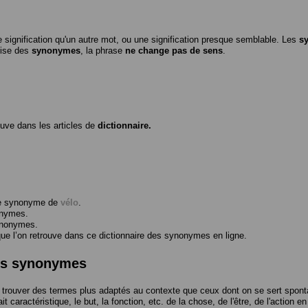
 signification qu'un autre mot, ou une signification presque semblable. Les
s
ilise des
synonymes
, la phrase
ne change pas de sens
.
ouve dans les articles de
dictionnaire.
me synonyme de
vélo
.
onymes.
ynonymes.
 l’on retrouve dans ce dictionnaire des synonymes en ligne.
des synonymes
trouver des termes plus adaptés au contexte que ceux dont on se sert spont
t caractéristique, le but, la fonction, etc. de la chose, de l'être, de l'action e