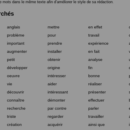
e mots dans le même texte afin d’améliorer le style de sa rédaction.
rchés
anglais
mettre
en effet
problème
pour
travail
important
prendre
expérience
augmenter
installer
en fait
petit
obtenir
analyse
développer
origine
fin
oeuvre
intéresser
bonne
vie
aider
réaliser
découvrir
intéressant
présenter
connaître
démonter
effectuer
recherche
par contre
parler
triste
regarder
travailler
création
acquérir
ainsi que