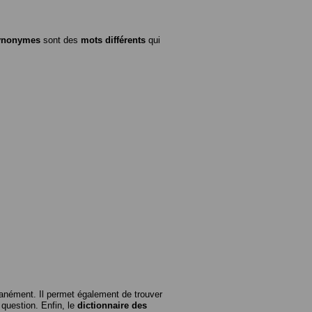
ynonymes
sont des
mots différents
qui
anément. Il permet également de trouver
n question. Enfin, le
dictionnaire des