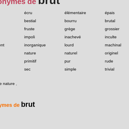
brut
onymes de
écru
élémentaire
épais
bestial
bourru
brutal
fruste
grège
grossier
impoli
inachevé
inculte
ent
inorganique
lourd
machinal
nature
naturel
originel
primitif
pur
rude
sec
simple
trivial
de nature
,
brut
ymes de