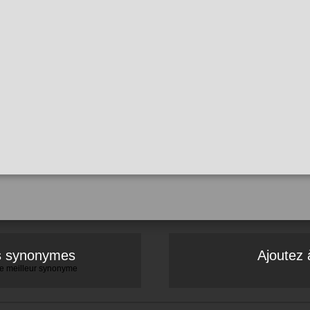
es synonymes
Ajoutez 
 le meilleur synonyme