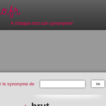
A chaque mot son synonyme!
r le synonyme de
Ok