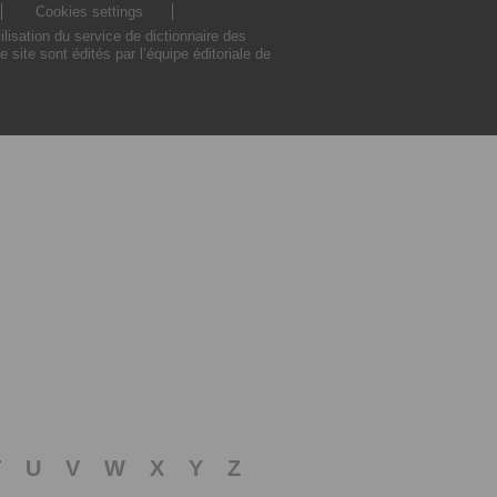
Cookies settings
isation du service de dictionnaire des
ite sont édités par l’équipe éditoriale de
T
U
V
W
X
Y
Z