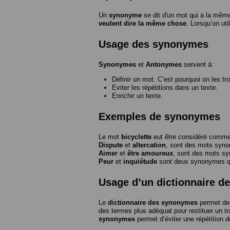
Un
synonyme
se dit d'un mot qui a la même
veulent dire la même chose
. Lorsqu’on ut
Usage des synonymes
Synonymes
et
Antonymes
servent à:
Définir un mot. C’est pourquoi on les tr
Eviter les répétitions dans un texte.
Enrichir un texte.
Exemples de synonymes
Le mot
bicyclette
eut être considéré com
Dispute
et
altercation
, sont des mots syn
Aimer
et
être amoureux
, sont des mots s
Peur
et
inquiétude
sont deux synonymes que
Usage d’un dictionnaire 
Le
dictionnaire des synonymes
permet de 
des termes plus adéquat pour restituer un trai
synonymes
permet d’éviter une répétition d