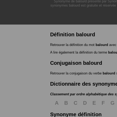
Synonyme de balourd présenté par Synonymo
synonymes balourd est gratuite et réservée 
Définition balourd
Retrouver la définition du mot
balourd
avec 
A lire également la définition du terme
balo
Conjugaison balourd
Retrouver la conjugaison du verbe
balourd
Dictionnaire des synonym
Classement par ordre alphabétique des
A
B
C
D
E
F
G
Synonyme définition