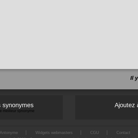
Il
es synonymes
Ajoutez 
 le meilleur synonyme
Antonyme
Widgets webmasters
CGU
Contact