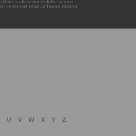
utilisation du service de dictionnaire des
 ce site sont édités par l’équipe éditoriale
T
U
V
W
X
Y
Z