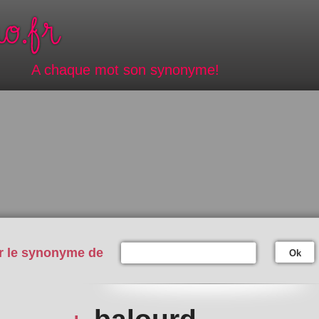
A chaque mot son synonyme!
r le synonyme de
Ok