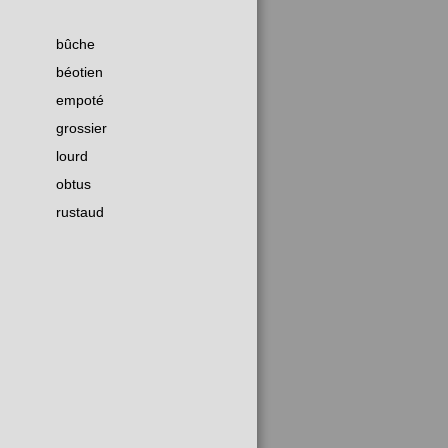
bûche
béotien
empoté
grossier
lourd
obtus
rustaud