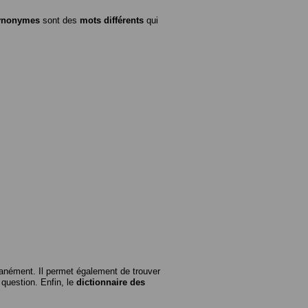
ynonymes
sont des
mots différents
qui
anément. Il permet également de trouver
n question. Enfin, le
dictionnaire des