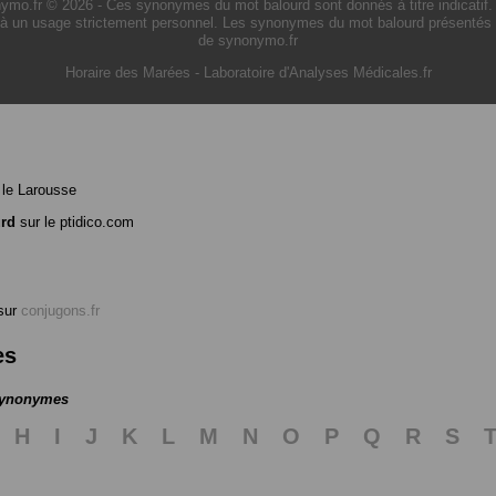
.fr © 2026 - Ces synonymes du mot balourd sont donnés à titre indicatif. L'
à un usage strictement personnel. Les synonymes du mot balourd présentés sur
de synonymo.fr
Horaire des Marées
-
Laboratoire d'Analyses Médicales.fr
le Larousse
urd
sur le ptidico.com
sur
conjugons.fr
es
 synonymes
H
I
J
K
L
M
N
O
P
Q
R
S