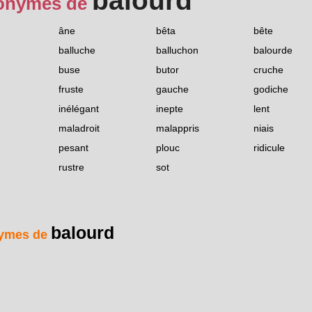
balourd
onymes de
âne
bêta
bête
balluche
balluchon
balourde
buse
butor
cruche
fruste
gauche
godiche
inélégant
inepte
lent
maladroit
malappris
niais
pesant
plouc
ridicule
rustre
sot
balourd
ymes de