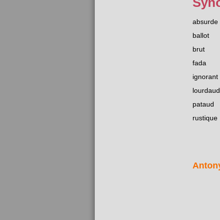
Syn
absurde
ballot
brut
fada
ignorant
lourdaud
pataud
rustique
Anton