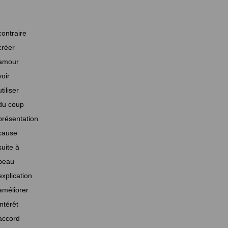
contraire
créer
amour
voir
utiliser
du coup
présentation
cause
suite à
beau
explication
améliorer
intérêt
accord