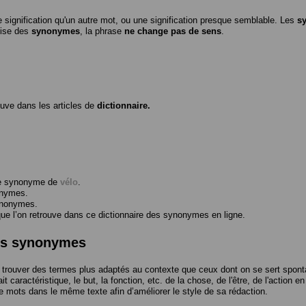
 signification qu'un autre mot, ou une signification presque semblable. Les
s
ilise des
synonymes
, la phrase
ne change pas de sens
.
ouve dans les articles de
dictionnaire.
me synonyme de
vélo
.
onymes.
ynonymes.
 l’on retrouve dans ce dictionnaire des synonymes en ligne.
des synonymes
trouver des termes plus adaptés au contexte que ceux dont on se sert spont
t caractéristique, le but, la fonction, etc. de la chose, de l'être, de l'action e
e mots dans le même texte afin d’améliorer le style de sa rédaction.