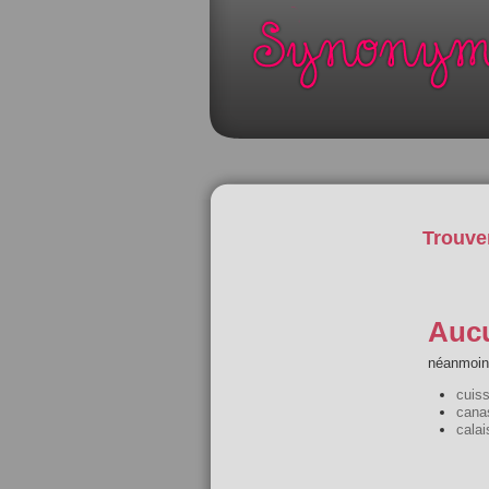
Trouve
Aucu
néanmoins
cuis
cana
calai