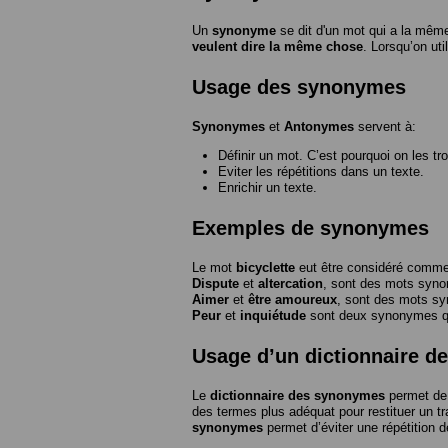
Un
synonyme
se dit d'un mot qui a la même
veulent dire la même chose
. Lorsqu’on ut
Usage des synonymes
Synonymes
et
Antonymes
servent à:
Définir un mot. C’est pourquoi on les tr
Eviter les répétitions dans un texte.
Enrichir un texte.
Exemples de synonymes
Le mot
bicyclette
eut être considéré com
Dispute
et
altercation
, sont des mots syn
Aimer
et
être amoureux
, sont des mots s
Peur
et
inquiétude
sont deux synonymes que
Usage d’un dictionnaire 
Le
dictionnaire des synonymes
permet de 
des termes plus adéquat pour restituer un trai
synonymes
permet d’éviter une répétition d