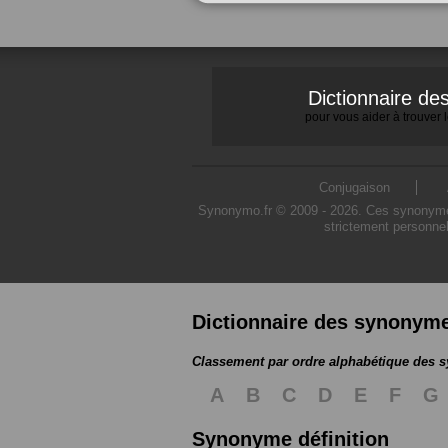
Dictionnaire d
pour vous aider à trouver
Conjugaison
Synonymo.fr © 2009 - 2026. Ces synonymes s
strictement personnel
Dictionnaire des synonym
Classement par ordre alphabétique des
A
B
C
D
E
F
G
Synonyme définition