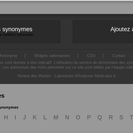
es synonymes
Ajoutez 
 le meilleur synonyme
Antonyme
Widgets webmasters
CGU
Contact
ont donnés à titre indicatif. L'utilisation du service de dictionnaire des sy
. Les antonymes des mots présentés sur ce site sont édités par l’équipe édi
Horaire des Marées
-
Laboratoire d'Analyses Médicales.fr
es
 synonymes
H
I
J
K
L
M
N
O
P
Q
R
S