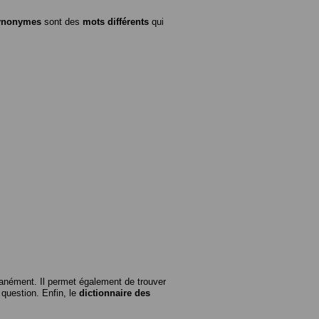
ynonymes
sont des
mots différents
qui
anément. Il permet également de trouver
n question. Enfin, le
dictionnaire des