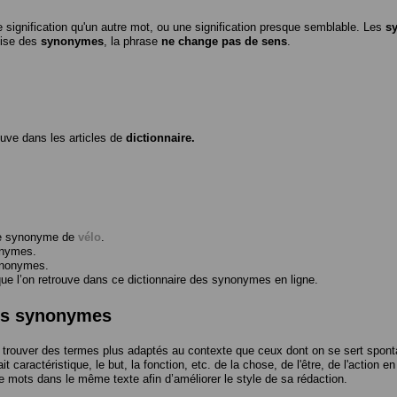
 signification qu'un autre mot, ou une signification presque semblable. Les
s
ilise des
synonymes
, la phrase
ne change pas de sens
.
ouve dans les articles de
dictionnaire.
me synonyme de
vélo
.
onymes.
ynonymes.
 l’on retrouve dans ce dictionnaire des synonymes en ligne.
des synonymes
trouver des termes plus adaptés au contexte que ceux dont on se sert spont
t caractéristique, le but, la fonction, etc. de la chose, de l'être, de l'action e
e mots dans le même texte afin d’améliorer le style de sa rédaction.