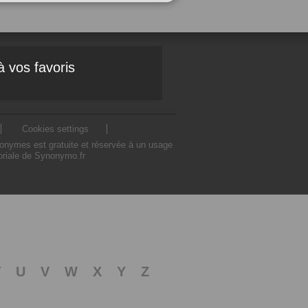
à vos favoris
Cookies settings
nonymes est gratuite et réservée à un usage
toriale de Synonymo.fr
T
U
V
W
X
Y
Z