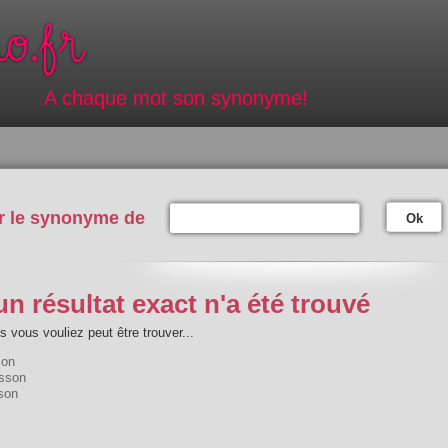
A chaque mot son synonyme!
r le synonyme de
Ok
n résultat exact n'a été trouvé
 vous vouliez peut être trouver...
son
sson
son