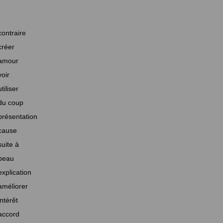
contraire
créer
amour
voir
utiliser
du coup
présentation
cause
suite à
beau
explication
améliorer
intérêt
accord