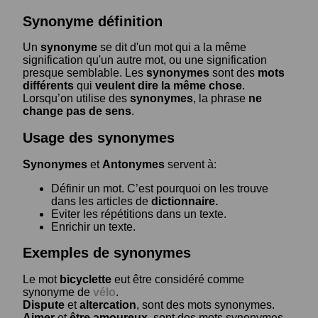
Synonyme définition
Un
synonyme
se dit d'un mot qui a la même
signification qu'un autre mot, ou une signification
presque semblable. Les
synonymes
sont des
mots
différents
qui
veulent dire la même chose
.
Lorsqu’on utilise des
synonymes
, la phrase
ne
change pas de sens
.
Usage des synonymes
Synonymes
et
Antonymes
servent à:
Définir un mot. C’est pourquoi on les trouve
dans les articles de
dictionnaire.
Eviter les répétitions dans un texte.
Enrichir un texte.
Exemples de synonymes
Le mot
bicyclette
eut être considéré comme
synonyme de
vélo
.
Dispute
et
altercation
, sont des mots synonymes.
Aimer
et
être amoureux
, sont des mots synonymes.