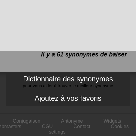
Il y a 51 synonymes de
baiser
Dictionnaire des synonymes
pour vous aider à trouver le meilleur synonyme
Ajoutez à vos favoris
Conjugaison
Antonyme
Widgets
ebmasters
CGU
Contact
Cookies
settings