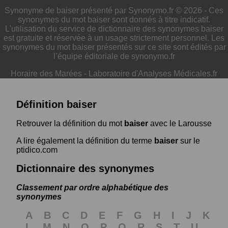
Synonyme de baiser présenté par Synonymo.fr © 2026 - Ces
synonymes du mot baiser sont donnés à titre indicatif.
L'utilisation du service de dictionnaire des synonymes baiser
est gratuite et réservée à un usage strictement personnel. Les
synonymes du mot baiser présentés sur ce site sont édités par
l’équipe éditoriale de synonymo.fr
Horaire des Marées
-
Laboratoire d'Analyses Médicales.fr
Définition baiser
Retrouver la définition du mot
baiser
avec le Larousse
A lire également la définition du terme
baiser
sur le
ptidico.com
Dictionnaire des synonymes
Classement par ordre alphabétique des
synonymes
A
B
C
D
E
F
G
H
I
J
K
L
M
N
O
P
Q
R
S
T
U