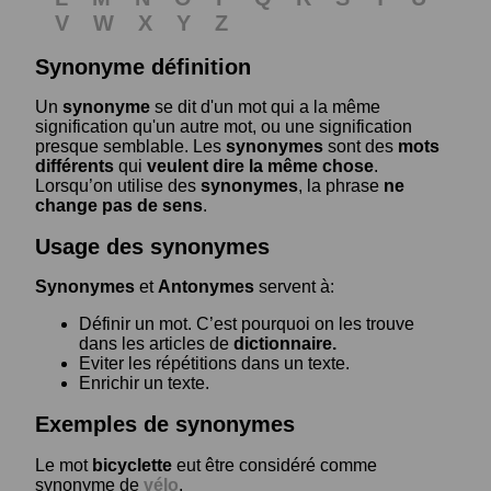
V
W
X
Y
Z
Synonyme définition
Un
synonyme
se dit d'un mot qui a la même
signification qu'un autre mot, ou une signification
presque semblable. Les
synonymes
sont des
mots
différents
qui
veulent dire la même chose
.
Lorsqu’on utilise des
synonymes
, la phrase
ne
change pas de sens
.
Usage des synonymes
Synonymes
et
Antonymes
servent à:
Définir un mot. C’est pourquoi on les trouve
dans les articles de
dictionnaire.
Eviter les répétitions dans un texte.
Enrichir un texte.
Exemples de synonymes
Le mot
bicyclette
eut être considéré comme
synonyme de
vélo
.