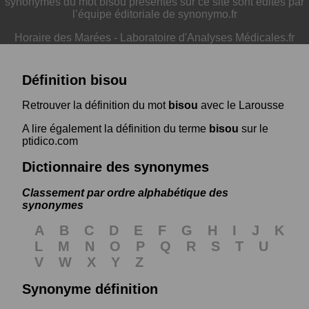
synonymes du mot bisou présentés sur ce site sont édités par
l’équipe éditoriale de synonymo.fr
Horaire des Marées
-
Laboratoire d'Analyses Médicales.fr
Définition bisou
Retrouver la définition du mot
bisou
avec le Larousse
A lire également la définition du terme
bisou
sur le
ptidico.com
Dictionnaire des synonymes
Classement par ordre alphabétique des
synonymes
A
B
C
D
E
F
G
H
I
J
K
L
M
N
O
P
Q
R
S
T
U
V
W
X
Y
Z
Synonyme définition