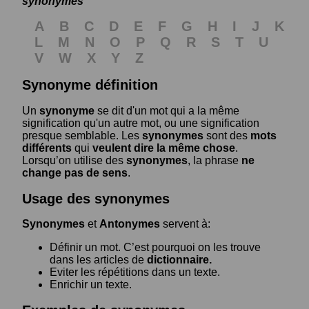
synonymes
A
B
C
D
E
F
G
H
I
J
K
L
M
N
O
P
Q
R
S
T
U
V
W
X
Y
Z
Synonyme définition
Un
synonyme
se dit d'un mot qui a la même
signification qu'un autre mot, ou une signification
presque semblable. Les
synonymes
sont des
mots
différents
qui
veulent dire la même chose
.
Lorsqu’on utilise des
synonymes
, la phrase
ne
change pas de sens
.
Usage des synonymes
Synonymes
et
Antonymes
servent à:
Définir un mot. C’est pourquoi on les trouve
dans les articles de
dictionnaire.
Eviter les répétitions dans un texte.
Enrichir un texte.