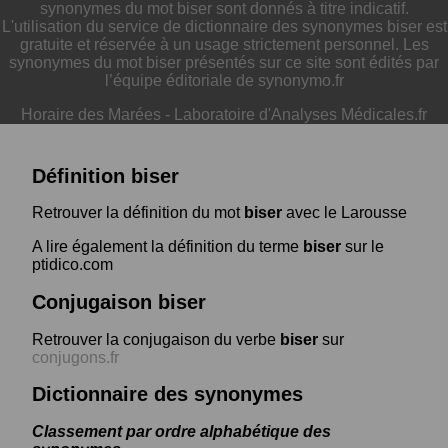
synonymes du mot biser sont donnés à titre indicatif.
L'utilisation du service de dictionnaire des synonymes biser est
gratuite et réservée à un usage strictement personnel. Les
synonymes du mot biser présentés sur ce site sont édités par
l’équipe éditoriale de synonymo.fr
Horaire des Marées
-
Laboratoire d'Analyses Médicales.fr
Définition biser
Retrouver la définition du mot
biser
avec le Larousse
A lire également la définition du terme
biser
sur le
ptidico.com
Conjugaison biser
Retrouver la conjugaison du verbe
biser
sur
conjugons.fr
Dictionnaire des synonymes
Classement par ordre alphabétique des