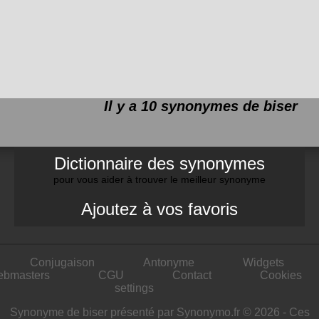
Il y a 10 synonymes de
biser
Dictionnaire des synonymes
pour vous aider à trouver le meilleur synonyme
Ajoutez à vos favoris
Conjugaison
Antonyme
Widgets
ebmasters
CGU
Contact
Cookies
settings
Synonyme de biser présenté par Synonymo.fr © 2026 - Ces