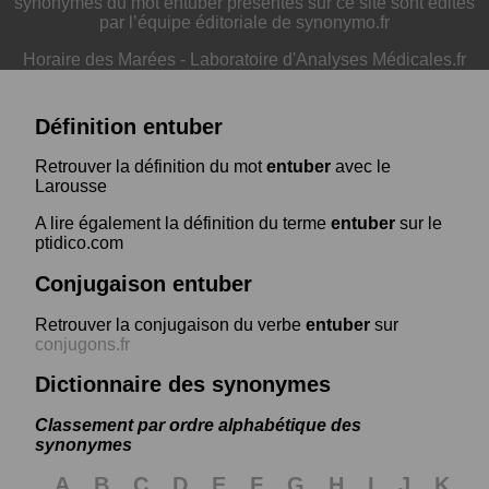
synonymes du mot entuber présentés sur ce site sont édités
par l’équipe éditoriale de synonymo.fr
Horaire des Marées
-
Laboratoire d'Analyses Médicales.fr
Définition entuber
Retrouver la définition du mot
entuber
avec le
Larousse
A lire également la définition du terme
entuber
sur le
ptidico.com
Conjugaison entuber
Retrouver la conjugaison du verbe
entuber
sur
conjugons.fr
Dictionnaire des synonymes
Classement par ordre alphabétique des
synonymes
A
B
C
D
E
F
G
H
I
J
K