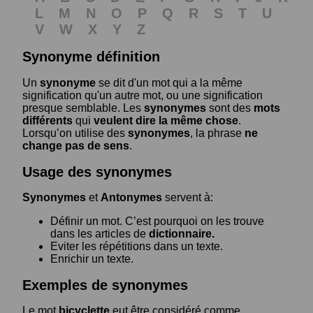
L
M
N
O
P
Q
R
S
T
U
V
W
X
Y
Z
Synonyme définition
Un
synonyme
se dit d'un mot qui a la même
signification qu'un autre mot, ou une signification
presque semblable. Les
synonymes
sont des
mots
différents
qui
veulent dire la même chose
.
Lorsqu’on utilise des
synonymes
, la phrase
ne
change pas de sens
.
Usage des synonymes
Synonymes
et
Antonymes
servent à:
Définir un mot. C’est pourquoi on les trouve
dans les articles de
dictionnaire.
Eviter les répétitions dans un texte.
Enrichir un texte.
Exemples de synonymes
Le mot
bicyclette
eut être considéré comme