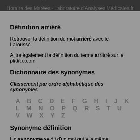
Horaire des Marées
-
Laboratoire d'Analyses Médicales.fr
Définition arriéré
Retrouver la définition du mot
arriéré
avec le
Larousse
A lire également la définition du terme
arriéré
sur le
ptidico.com
Dictionnaire des synonymes
Classement par ordre alphabétique des
synonymes
A
B
C
D
E
F
G
H
I
J
K
L
M
N
O
P
Q
R
S
T
U
V
W
X
Y
Z
Synonyme définition
Un
synonyme
se dit d'un mot qui a la même