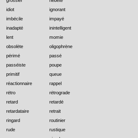
grossier
hébété
idiot
ignorant
imbécile
impayé
inadapté
inintelligent
lent
momie
obsolète
oligophrène
périmé
passé
passéiste
poupe
primitif
queue
réactionnaire
rappel
rétro
rétrograde
retard
retardé
retardataire
retrait
ringard
routinier
rude
rustique