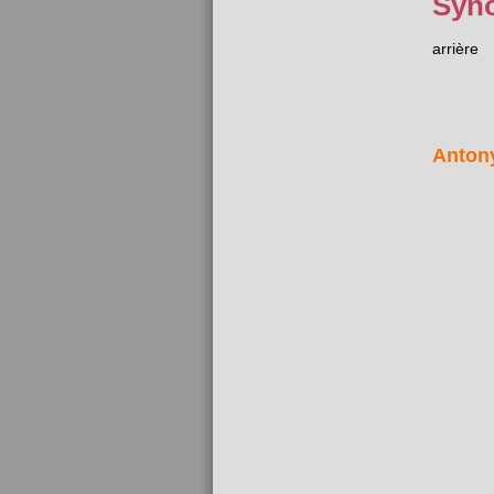
Syn
arrière
Anton