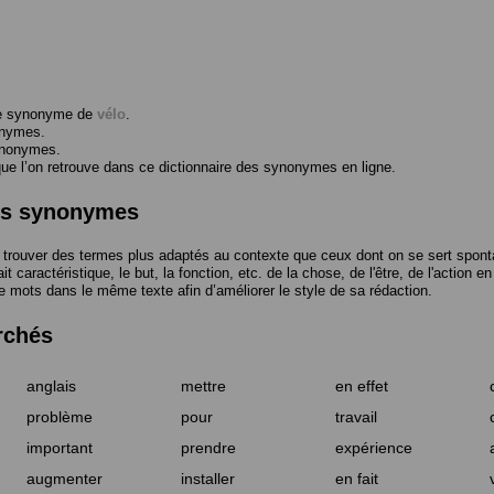
me synonyme de
vélo
.
onymes.
ynonymes.
 l’on retrouve dans ce dictionnaire des synonymes en ligne.
des synonymes
trouver des termes plus adaptés au contexte que ceux dont on se sert spont
t caractéristique, le but, la fonction, etc. de la chose, de l'être, de l'action e
e mots dans le même texte afin d’améliorer le style de sa rédaction.
rchés
anglais
mettre
en effet
problème
pour
travail
important
prendre
expérience
augmenter
installer
en fait