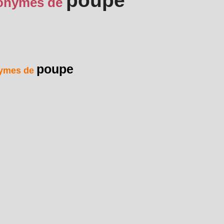
poupe
onymes de
poupe
ymes de