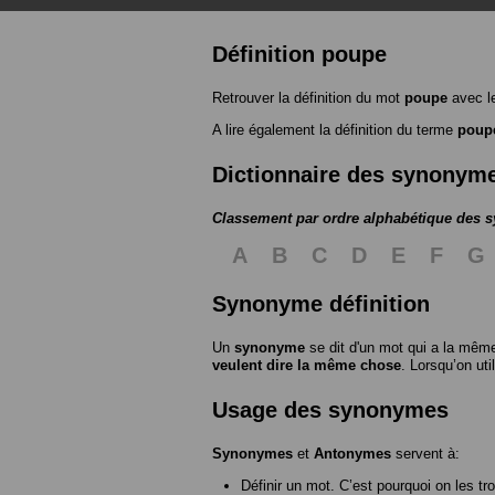
Définition poupe
Retrouver la définition du mot
poupe
avec l
A lire également la définition du terme
poup
Dictionnaire des synonym
Classement par ordre alphabétique des
A
B
C
D
E
F
G
Synonyme définition
Un
synonyme
se dit d'un mot qui a la même
veulent dire la même chose
. Lorsqu’on ut
Usage des synonymes
Synonymes
et
Antonymes
servent à:
Définir un mot. C’est pourquoi on les tr