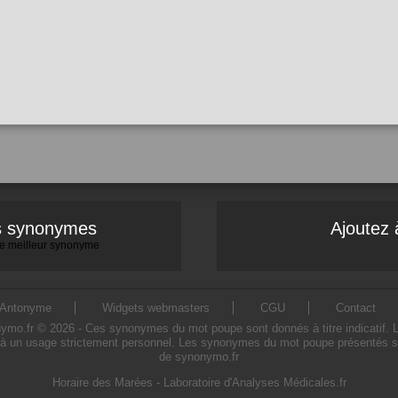
es synonymes
Ajoutez 
 le meilleur synonyme
Antonyme
Widgets webmasters
CGU
Contact
.fr © 2026 - Ces synonymes du mot poupe sont donnés à titre indicatif. L'ut
à un usage strictement personnel. Les synonymes du mot poupe présentés sur c
de synonymo.fr
Horaire des Marées
-
Laboratoire d'Analyses Médicales.fr