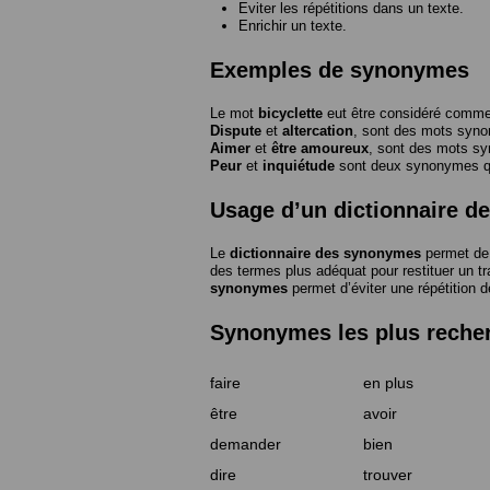
Eviter les répétitions dans un texte.
Enrichir un texte.
Exemples de synonymes
Le mot
bicyclette
eut être considéré com
Dispute
et
altercation
, sont des mots syn
Aimer
et
être amoureux
, sont des mots s
Peur
et
inquiétude
sont deux synonymes que
Usage d’un dictionnaire 
Le
dictionnaire des synonymes
permet de 
des termes plus adéquat pour restituer un trai
synonymes
permet d’éviter une répétition d
Synonymes les plus reche
faire
en plus
être
avoir
demander
bien
dire
trouver