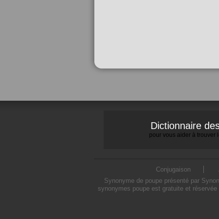
Dictionnaire d
pour vous aider à trouver
Conjugaison
Synonyme de poupe présenté par Synonymo
synonymes poupe est gratuite et réservée 