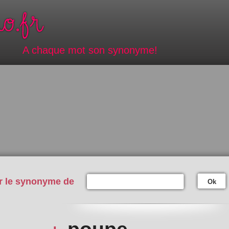
A chaque mot son synonyme!
r le synonyme de
Ok