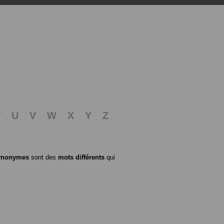
T
U
V
W
X
Y
Z
ynonymes
sont des
mots différents
qui