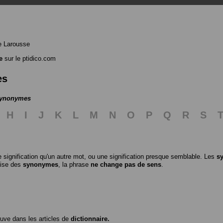
e Larousse
e
sur le ptidico.com
es
 synonymes
H
I
J
K
L
M
N
O
P
Q
R
S
 signification qu'un autre mot, ou une signification presque semblable. Les
s
ilise des
synonymes
, la phrase
ne change pas de sens
.
ouve dans les articles de
dictionnaire.