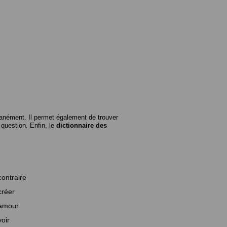
anément. Il permet également de trouver
n question. Enfin, le
dictionnaire des
contraire
créer
amour
voir