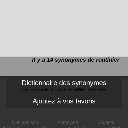
Il y a 14 synonymes de
routinier
Dictionnaire des synonymes
pour vous aider à trouver le meilleur synonyme
Ajoutez à vos favoris
Conjugaison
Antonyme
Widgets
ebmasters
CGU
Contact
Cookies