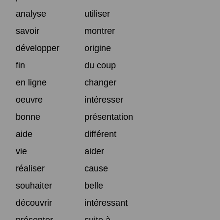
analyse
utiliser
savoir
montrer
développer
origine
fin
du coup
en ligne
changer
oeuvre
intéresser
bonne
présentation
aide
différent
vie
aider
réaliser
cause
souhaiter
belle
découvrir
intéressant
présenter
suite à