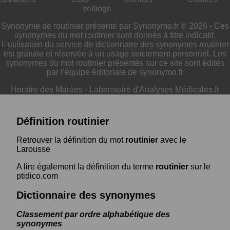
settings
Synonyme de routinier présenté par Synonymo.fr © 2026 - Ces
synonymes du mot routinier sont donnés à titre indicatif.
L'utilisation du service de dictionnaire des synonymes routinier
est gratuite et réservée à un usage strictement personnel. Les
synonymes du mot routinier présentés sur ce site sont édités
par l’équipe éditoriale de synonymo.fr
Horaire des Marées
-
Laboratoire d'Analyses Médicales.fr
Définition routinier
Retrouver la définition du mot
routinier
avec le
Larousse
A lire également la définition du terme
routinier
sur le
ptidico.com
Dictionnaire des synonymes
Classement par ordre alphabétique des
synonymes