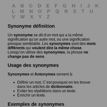
A
B
C
D
E
F
G
H
I
J
K
L
M
N
O
P
Q
R
S
T
U
V
W
X
Y
Z
Synonyme définition
Un
synonyme
se dit d'un mot qui a la même
signification qu'un autre mot, ou une signification
presque semblable. Les
synonymes
sont des
mots
différents
qui
veulent dire la même chose
.
Lorsqu’on utilise des
synonymes
, la phrase
ne
change pas de sens
.
Usage des synonymes
Synonymes
et
Antonymes
servent à:
Définir un mot. C’est pourquoi on les trouve
dans les articles de
dictionnaire.
Eviter les répétitions dans un texte.
Enrichir un texte.
Exemples de synonymes