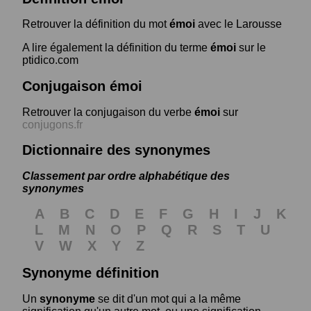
Retrouver la définition du mot
émoi
avec le Larousse
A lire également la définition du terme
émoi
sur le
ptidico.com
Conjugaison émoi
Retrouver la conjugaison du verbe
émoi
sur
conjugons.fr
Dictionnaire des synonymes
Classement par ordre alphabétique des
synonymes
A
B
C
D
E
F
G
H
I
J
K
L
M
N
O
P
Q
R
S
T
U
V
W
X
Y
Z
Synonyme définition
Un
synonyme
se dit d'un mot qui a la même