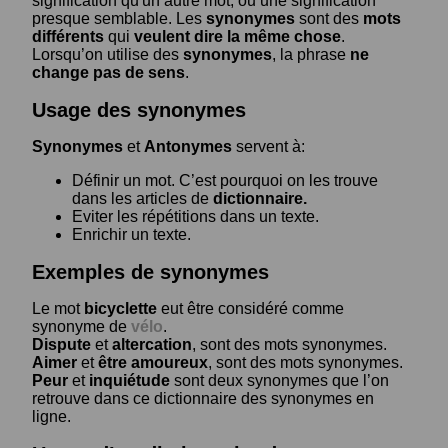
signification qu'un autre mot, ou une signification
presque semblable. Les
synonymes
sont des
mots
différents
qui
veulent dire la même chose
.
Lorsqu’on utilise des
synonymes
, la phrase
ne
change pas de sens
.
Usage des synonymes
Synonymes
et
Antonymes
servent à:
Définir un mot. C’est pourquoi on les trouve
dans les articles de
dictionnaire.
Eviter les répétitions dans un texte.
Enrichir un texte.
Exemples de synonymes
Le mot
bicyclette
eut être considéré comme
synonyme de
vélo
.
Dispute
et
altercation
, sont des mots synonymes.
Aimer
et
être amoureux
, sont des mots synonymes.
Peur
et
inquiétude
sont deux synonymes que l’on
retrouve dans ce dictionnaire des synonymes en
ligne.