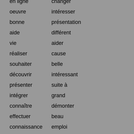
en ligne
changer
oeuvre
intéresser
bonne
présentation
aide
différent
vie
aider
réaliser
cause
souhaiter
belle
découvrir
intéressant
présenter
suite à
intégrer
grand
connaître
démonter
effectuer
beau
connaissance
emploi