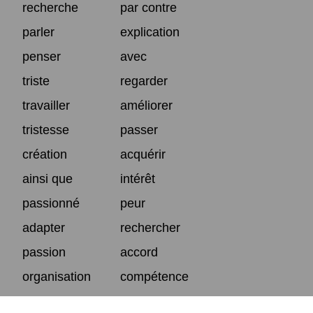
recherche
par contre
parler
explication
penser
avec
triste
regarder
travailler
améliorer
tristesse
passer
création
acquérir
ainsi que
intérêt
passionné
peur
adapter
rechercher
passion
accord
organisation
compétence