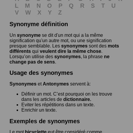
L
M
N
O
P
Q
R
S
T
U
V
W
X
Y
Z
Synonyme définition
Un
synonyme
se dit d'un mot qui a la même
signification qu'un autre mot, ou une signification
presque semblable. Les
synonymes
sont des
mots
différents
qui
veulent dire la même chose
.
Lorsqu’on utilise des
synonymes
, la phrase
ne
change pas de sens
.
Usage des synonymes
Synonymes
et
Antonymes
servent à:
Définir un mot. C’est pourquoi on les trouve
dans les articles de
dictionnaire.
Eviter les répétitions dans un texte.
Enrichir un texte.
Exemples de synonymes
Le mot
bicyclette
eut être considéré comme