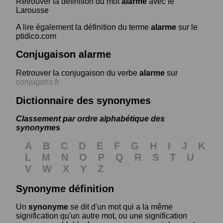
Retrouver la définition du mot
alarme
avec le
Larousse
A lire également la définition du terme
alarme
sur le
ptidico.com
Conjugaison alarme
Retrouver la conjugaison du verbe
alarme
sur
conjugons.fr
Dictionnaire des synonymes
Classement par ordre alphabétique des
synonymes
A
B
C
D
E
F
G
H
I
J
K
L
M
N
O
P
Q
R
S
T
U
V
W
X
Y
Z
Synonyme définition
Un
synonyme
se dit d'un mot qui a la même
signification qu'un autre mot, ou une signification