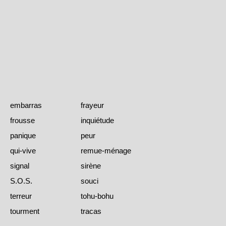
embarras
frayeur
frousse
inquiétude
panique
peur
qui-vive
remue-ménage
signal
sirène
S.O.S.
souci
terreur
tohu-bohu
tourment
tracas