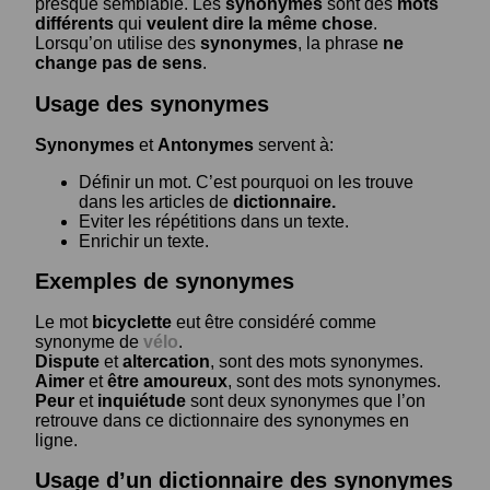
presque semblable. Les
synonymes
sont des
mots
différents
qui
veulent dire la même chose
.
Lorsqu’on utilise des
synonymes
, la phrase
ne
change pas de sens
.
Usage des synonymes
Synonymes
et
Antonymes
servent à:
Définir un mot. C’est pourquoi on les trouve
dans les articles de
dictionnaire.
Eviter les répétitions dans un texte.
Enrichir un texte.
Exemples de synonymes
Le mot
bicyclette
eut être considéré comme
synonyme de
vélo
.
Dispute
et
altercation
, sont des mots synonymes.
Aimer
et
être amoureux
, sont des mots synonymes.
Peur
et
inquiétude
sont deux synonymes que l’on
retrouve dans ce dictionnaire des synonymes en
ligne.
Usage d’un dictionnaire des synonymes