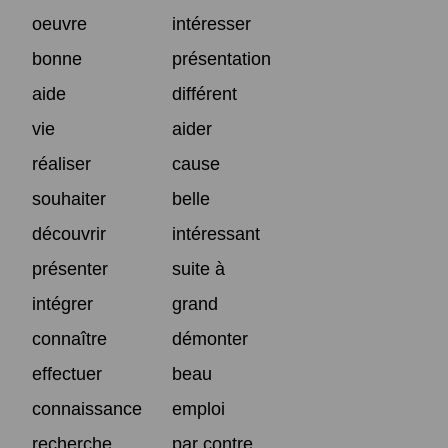
oeuvre
intéresser
bonne
présentation
aide
différent
vie
aider
réaliser
cause
souhaiter
belle
découvrir
intéressant
présenter
suite à
intégrer
grand
connaître
démonter
effectuer
beau
connaissance
emploi
recherche
par contre