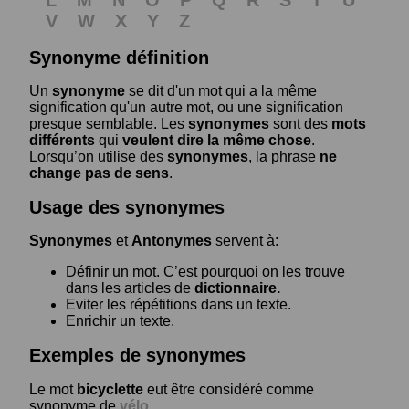
L
M
N
O
P
Q
R
S
T
U
V
W
X
Y
Z
Synonyme définition
Un
synonyme
se dit d'un mot qui a la même
signification qu'un autre mot, ou une signification
presque semblable. Les
synonymes
sont des
mots
différents
qui
veulent dire la même chose
.
Lorsqu’on utilise des
synonymes
, la phrase
ne
change pas de sens
.
Usage des synonymes
Synonymes
et
Antonymes
servent à:
Définir un mot. C’est pourquoi on les trouve
dans les articles de
dictionnaire.
Eviter les répétitions dans un texte.
Enrichir un texte.
Exemples de synonymes
Le mot
bicyclette
eut être considéré comme
synonyme de
vélo
.