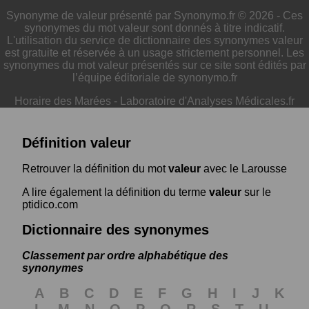
Synonyme de valeur présenté par Synonymo.fr © 2026 - Ces
synonymes du mot valeur sont donnés à titre indicatif.
L'utilisation du service de dictionnaire des synonymes valeur
est gratuite et réservée à un usage strictement personnel. Les
synonymes du mot valeur présentés sur ce site sont édités par
l’équipe éditoriale de synonymo.fr
Horaire des Marées
-
Laboratoire d'Analyses Médicales.fr
Définition valeur
Retrouver la définition du mot
valeur
avec le Larousse
A lire également la définition du terme
valeur
sur le
ptidico.com
Dictionnaire des synonymes
Classement par ordre alphabétique des
synonymes
A
B
C
D
E
F
G
H
I
J
K