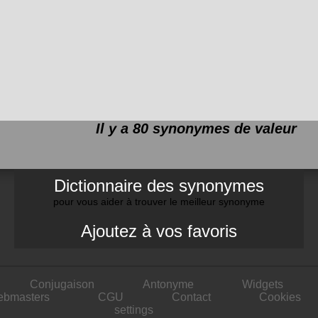
Il y a 80 synonymes de
valeur
Dictionnaire des synonymes
pour vous aider à trouver le meilleur synonyme
Ajoutez à vos favoris
Conjugaison
Antonyme
Widgets
ebmasters
CGU
Contact
Cookies
settings