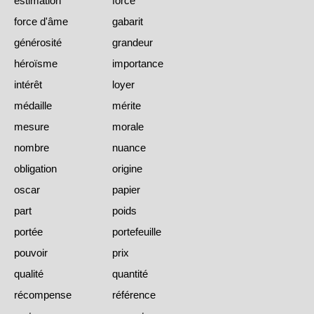
estimation
force
force d'âme
gabarit
générosité
grandeur
héroïsme
importance
intérêt
loyer
médaille
mérite
mesure
morale
nombre
nuance
obligation
origine
oscar
papier
part
poids
portée
portefeuille
pouvoir
prix
qualité
quantité
récompense
référence