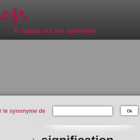
A chaque mot son synonyme!
r le synonyme de
Ok