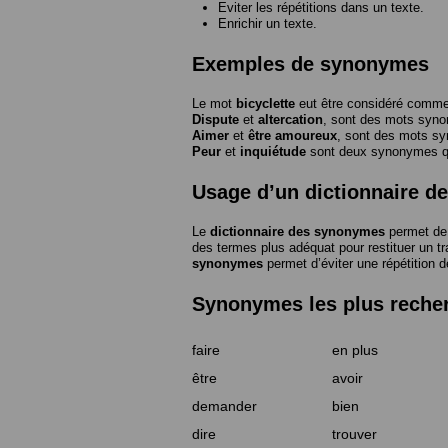
Eviter les répétitions dans un texte.
Enrichir un texte.
Exemples de synonymes
Le mot
bicyclette
eut être considéré com
Dispute
et
altercation
, sont des mots syn
Aimer
et
être amoureux
, sont des mots s
Peur
et
inquiétude
sont deux synonymes que
Usage d’un dictionnaire 
Le
dictionnaire des synonymes
permet de 
des termes plus adéquat pour restituer un trai
synonymes
permet d’éviter une répétition d
Synonymes les plus reche
faire
en plus
être
avoir
demander
bien
dire
trouver