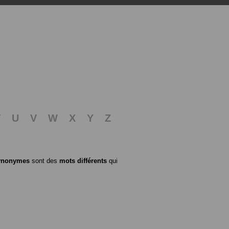
T
U
V
W
X
Y
Z
ynonymes
sont des
mots différents
qui