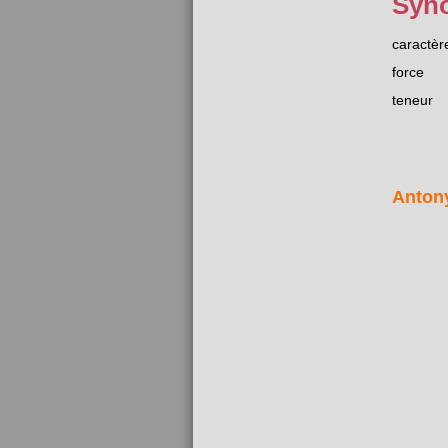
Syn
caractèr
force
teneur
Anton