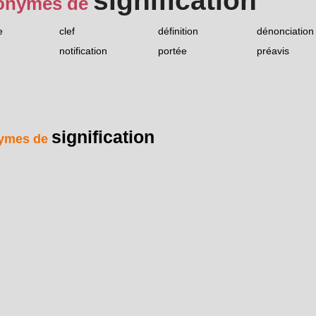
signification
onymes de
e
clef
définition
dénonciation
notification
portée
préavis
signification
ymes de