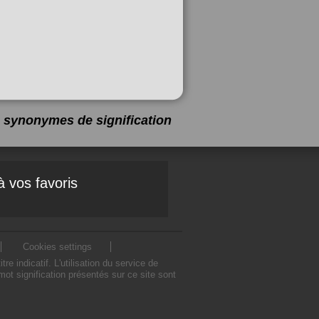
11 synonymes de
signification
à vos favoris
Cookies settings
 indicatif. L'utilisation du service de
ot signification présentés sur ce site sont