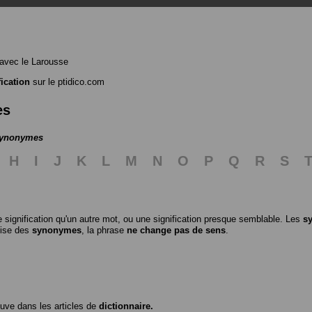
avec le Larousse
fication
sur le ptidico.com
es
 synonymes
H
I
J
K
L
M
N
O
P
Q
R
S
 signification qu'un autre mot, ou une signification presque semblable. Les
s
ilise des
synonymes
, la phrase
ne change pas de sens
.
ouve dans les articles de
dictionnaire.