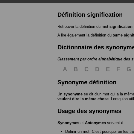
Définition signification
Retrouver la définition du mot
signification
A lire également la définition du terme
signi
Dictionnaire des synonym
Classement par ordre alphabétique des
A
B
C
D
E
F
G
Synonyme définition
Un
synonyme
se dit d'un mot qui a la même
veulent dire la même chose
. Lorsqu’on ut
Usage des synonymes
Synonymes
et
Antonymes
servent à:
Définir un mot. C’est pourquoi on les tr