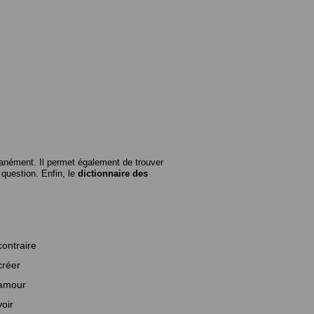
anément. Il permet également de trouver
n question. Enfin, le
dictionnaire des
contraire
créer
amour
voir