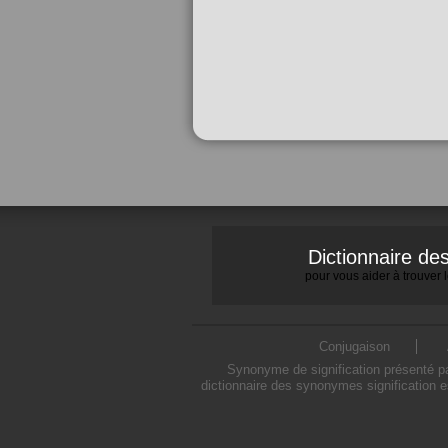
Dictionnaire d
pour vous aider à trouver
Conjugaison
Synonyme de signification présenté par
dictionnaire des synonymes signification e