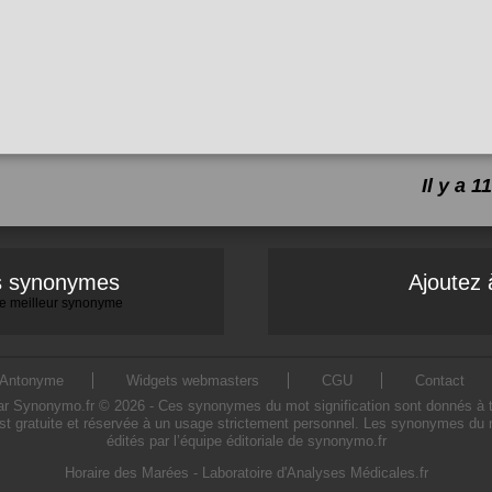
Il y a 
es synonymes
Ajoutez 
 le meilleur synonyme
Antonyme
Widgets webmasters
CGU
Contact
 Synonymo.fr © 2026 - Ces synonymes du mot signification sont donnés à titre
st gratuite et réservée à un usage strictement personnel. Les synonymes du m
édités par l’équipe éditoriale de synonymo.fr
Horaire des Marées
-
Laboratoire d'Analyses Médicales.fr