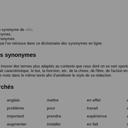
me synonyme de
vélo
.
onymes.
ynonymes.
 l’on retrouve dans ce dictionnaire des synonymes en ligne.
des synonymes
trouver des termes plus adaptés au contexte que ceux dont on se sert spont
t caractéristique, le but, la fonction, etc. de la chose, de l'être, de l'action e
e mots dans le même texte afin d’améliorer le style de sa rédaction.
rchés
anglais
mettre
en effet
problème
pour
travail
important
prendre
expérience
augmenter
installer
en fait