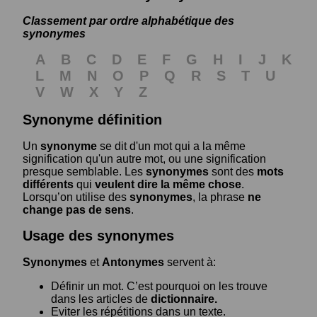
Classement par ordre alphabétique des
synonymes
A
B
C
D
E
F
G
H
I
J
K
L
M
N
O
P
Q
R
S
T
U
V
W
X
Y
Z
Synonyme définition
Un
synonyme
se dit d'un mot qui a la même
signification qu'un autre mot, ou une signification
presque semblable. Les
synonymes
sont des
mots
différents
qui
veulent dire la même chose
.
Lorsqu’on utilise des
synonymes
, la phrase
ne
change pas de sens
.
Usage des synonymes
Synonymes
et
Antonymes
servent à:
Définir un mot. C’est pourquoi on les trouve
dans les articles de
dictionnaire.
Eviter les répétitions dans un texte.