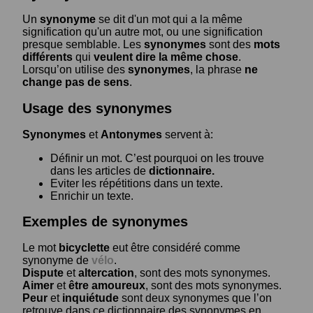
Un
synonyme
se dit d'un mot qui a la même
signification qu'un autre mot, ou une signification
presque semblable. Les
synonymes
sont des
mots
différents
qui
veulent dire la même chose
.
Lorsqu’on utilise des
synonymes
, la phrase
ne
change pas de sens
.
Usage des synonymes
Synonymes
et
Antonymes
servent à:
Définir un mot. C’est pourquoi on les trouve
dans les articles de
dictionnaire.
Eviter les répétitions dans un texte.
Enrichir un texte.
Exemples de synonymes
Le mot
bicyclette
eut être considéré comme
synonyme de
vélo
.
Dispute
et
altercation
, sont des mots synonymes.
Aimer
et
être amoureux
, sont des mots synonymes.
Peur
et
inquiétude
sont deux synonymes que l’on
retrouve dans ce dictionnaire des synonymes en