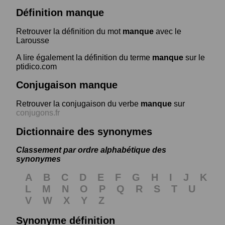
Définition manque
Retrouver la définition du mot
manque
avec le
Larousse
A lire également la définition du terme
manque
sur le
ptidico.com
Conjugaison manque
Retrouver la conjugaison du verbe
manque
sur
conjugons.fr
Dictionnaire des synonymes
Classement par ordre alphabétique des
synonymes
A
B
C
D
E
F
G
H
I
J
K
L
M
N
O
P
Q
R
S
T
U
V
W
X
Y
Z
Synonyme définition