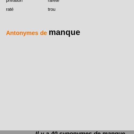
privation
rareté
raté
trou
manque
Antonymes de
Il y a 40 synonymes de
manque