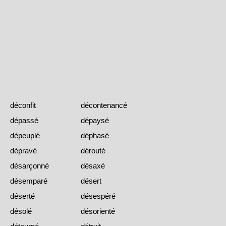
déconfit
décontenancé
dépassé
dépaysé
dépeuplé
déphasé
dépravé
dérouté
désarçonné
désaxé
désemparé
désert
déserté
désespéré
désolé
désorienté