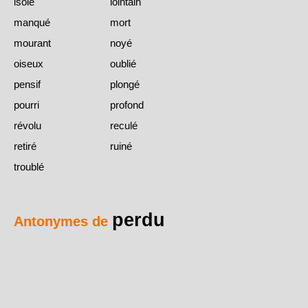
isolé
lointain
manqué
mort
mourant
noyé
oiseux
oublié
pensif
plongé
pourri
profond
révolu
reculé
retiré
ruiné
troublé
perdu
Antonymes de