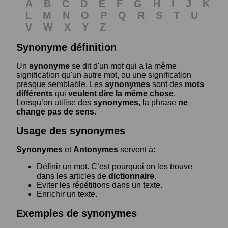
A
B
C
D
E
F
G
H
I
J
K
L
M
N
O
P
Q
R
S
T
U
V
W
X
Y
Z
Synonyme définition
Un
synonyme
se dit d'un mot qui a la même
signification qu'un autre mot, ou une signification
presque semblable. Les
synonymes
sont des
mots
différents
qui
veulent dire la même chose
.
Lorsqu’on utilise des
synonymes
, la phrase
ne
change pas de sens
.
Usage des synonymes
Synonymes
et
Antonymes
servent à:
Définir un mot. C’est pourquoi on les trouve
dans les articles de
dictionnaire.
Eviter les répétitions dans un texte.
Enrichir un texte.
Exemples de synonymes