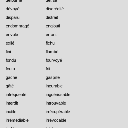
détourné
détruit
dévoyé
discrédité
disparu
distrait
endommagé
englouti
envolé
errant
exilé
fichu
fini
flambé
fondu
fourvoyé
foutu
frit
gâché
gaspillé
gâté
incurable
infréquenté
inguérissable
interdit
introuvable
inutile
irrécupérable
irrémédiable
irrévocable