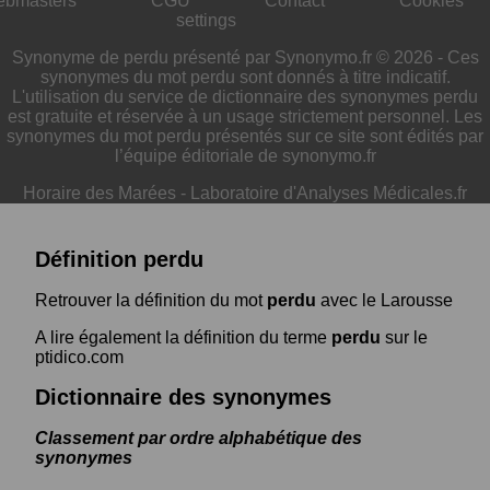
ebmasters
CGU
Contact
Cookies
settings
Synonyme de perdu présenté par Synonymo.fr © 2026 - Ces
synonymes du mot perdu sont donnés à titre indicatif.
L'utilisation du service de dictionnaire des synonymes perdu
est gratuite et réservée à un usage strictement personnel. Les
synonymes du mot perdu présentés sur ce site sont édités par
l’équipe éditoriale de synonymo.fr
Horaire des Marées
-
Laboratoire d'Analyses Médicales.fr
Définition perdu
Retrouver la définition du mot
perdu
avec le Larousse
A lire également la définition du terme
perdu
sur le
ptidico.com
Dictionnaire des synonymes
Classement par ordre alphabétique des
synonymes