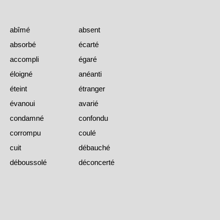
abîmé
absent
absorbé
écarté
accompli
égaré
éloigné
anéanti
éteint
étranger
évanoui
avarié
condamné
confondu
corrompu
coulé
cuit
débauché
déboussolé
déconcerté