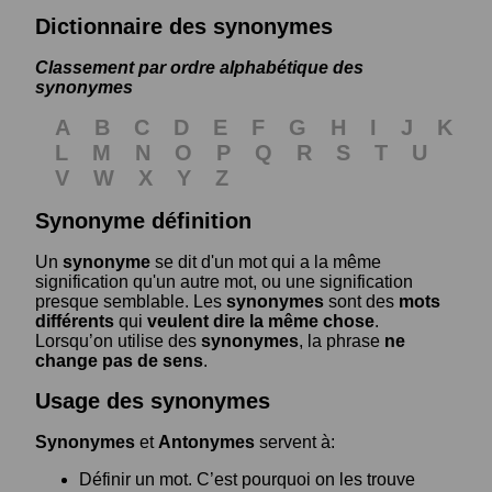
Dictionnaire des synonymes
Classement par ordre alphabétique des
synonymes
A
B
C
D
E
F
G
H
I
J
K
L
M
N
O
P
Q
R
S
T
U
V
W
X
Y
Z
Synonyme définition
Un
synonyme
se dit d'un mot qui a la même
signification qu'un autre mot, ou une signification
presque semblable. Les
synonymes
sont des
mots
différents
qui
veulent dire la même chose
.
Lorsqu’on utilise des
synonymes
, la phrase
ne
change pas de sens
.
Usage des synonymes
Synonymes
et
Antonymes
servent à:
Définir un mot. C’est pourquoi on les trouve