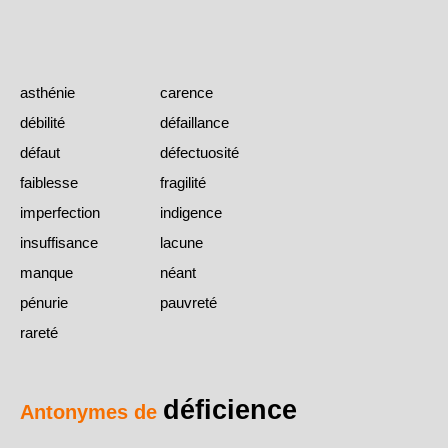
asthénie
carence
débilité
défaillance
défaut
défectuosité
faiblesse
fragilité
imperfection
indigence
insuffisance
lacune
manque
néant
pénurie
pauvreté
rareté
déficience
Antonymes de