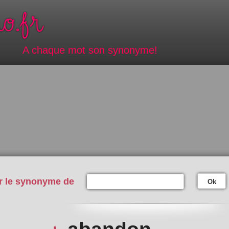
A chaque mot son synonyme!
r le synonyme de
Ok