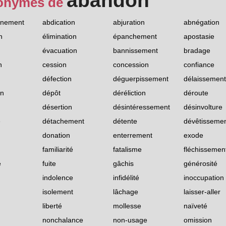
abandon
onymes de
nement
abdication
abjuration
abnégation
n
élimination
épanchement
apostasie
évacuation
bannissement
bradage
n
cession
concession
confiance
défection
déguerpissement
délaissement
on
dépôt
déréliction
déroute
désertion
désintéressement
désinvolture
e
détachement
détente
dévêtisseme
donation
enterrement
exode
familiarité
fatalisme
fléchissemen
e
fuite
gâchis
générosité
indolence
infidélité
inoccupation
isolement
lâchage
laisser-aller
liberté
mollesse
naïveté
nonchalance
non-usage
omission