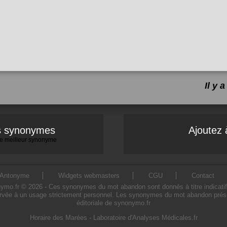
Il y
es synonymes
Ajoutez 
 le meilleur synonyme
Antonyme
Widgets webmasters
CGU
Contact
.fr © 2026 - Ces synonymes du mot abandon sont donnés à titre indicatif. L'
rvée à un usage strictement personnel. Les synonymes du mot abandon présent
éditoriale de synonymo.fr
Horaire des Marées
-
Laboratoire d'Analyses Médicales.fr