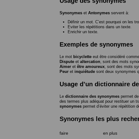
Usage des synonymes
Synonymes
et
Antonymes
servent à:
Définir un mot. C’est pourquoi on les tr
Eviter les répétitions dans un texte.
Enrichir un texte.
Exemples de synonymes
Le mot
bicyclette
eut être considéré com
Dispute
et
altercation
, sont des mots syn
Aimer
et
être amoureux
, sont des mots s
Peur
et
inquiétude
sont deux synonymes que
Usage d’un dictionnaire 
Le
dictionnaire des synonymes
permet de 
des termes plus adéquat pour restituer un trai
synonymes
permet d’éviter une répétition d
Synonymes les plus reche
faire
en plus