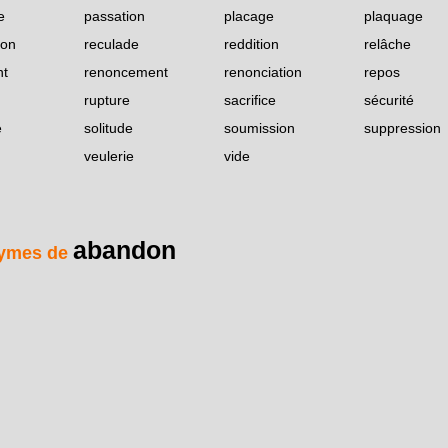
e
passation
placage
plaquage
ion
reculade
reddition
relâche
nt
renoncement
renonciation
repos
rupture
sacrifice
sécurité
é
solitude
soumission
suppression
veulerie
vide
abandon
ymes de