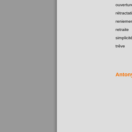
ouvertur
rétractat
renieme
retraite
simplicit
trêve
Anton