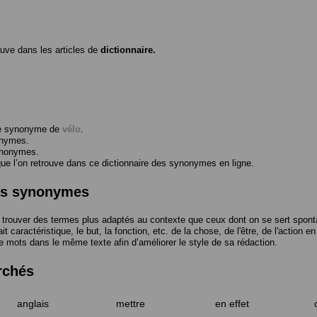
ouve dans les articles de
dictionnaire.
me synonyme de
vélo
.
onymes.
ynonymes.
 l’on retrouve dans ce dictionnaire des synonymes en ligne.
des synonymes
trouver des termes plus adaptés au contexte que ceux dont on se sert spont
t caractéristique, le but, la fonction, etc. de la chose, de l'être, de l'action e
e mots dans le même texte afin d’améliorer le style de sa rédaction.
rchés
anglais
mettre
en effet