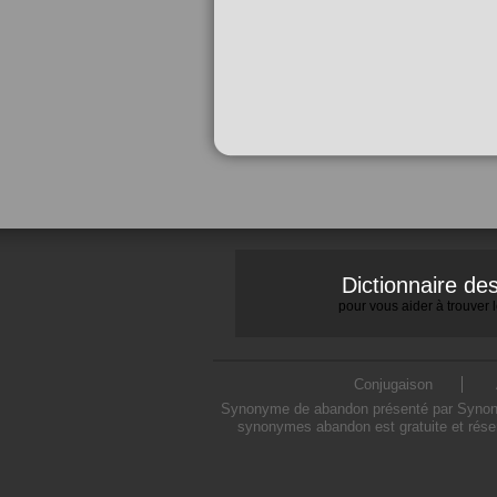
Dictionnaire d
pour vous aider à trouver
Conjugaison
Synonyme de abandon présenté par Synonymo
synonymes abandon est gratuite et rése