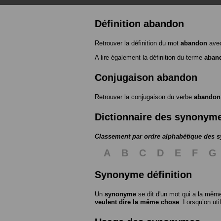
Définition abandon
Retrouver la définition du mot
abandon
avec
A lire également la définition du terme
aban
Conjugaison abandon
Retrouver la conjugaison du verbe
abandon
Dictionnaire des synonym
Classement par ordre alphabétique des
A
B
C
D
E
F
G
Synonyme définition
Un
synonyme
se dit d'un mot qui a la même
veulent dire la même chose
. Lorsqu’on ut