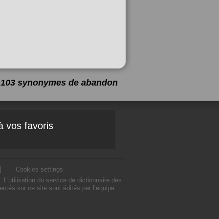
 a 103 synonymes de
abandon
à vos favoris
Cookies settings
utilisation du service de dictionnaire des
és sur ce site sont édités par l’équipe