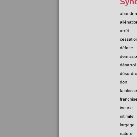
Syn
abandon
aliénatio
arrêt
cessatio
défaite
démissi
désarroi
désordr
don
faiblesse
franchis
incurie
intimité
largage
naturel