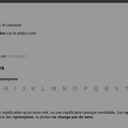
 le Larousse
don
sur le ptidico.com
sur
conjugons.fr
es
 synonymes
H
I
J
K
L
M
N
O
P
Q
R
S
 signification qu'un autre mot, ou une signification presque semblable. Les
s
ilise des
synonymes
, la phrase
ne change pas de sens
.