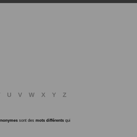
T
U
V
W
X
Y
Z
ynonymes
sont des
mots différents
qui