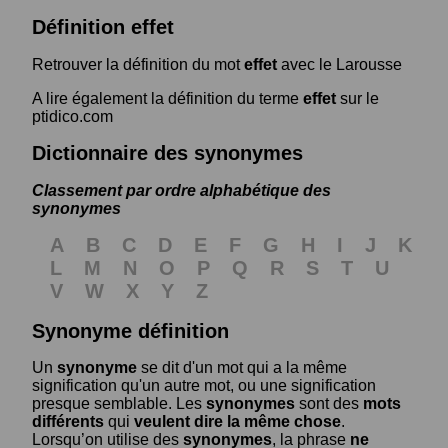
Définition effet
Retrouver la définition du mot
effet
avec le Larousse
A lire également la définition du terme
effet
sur le
ptidico.com
Dictionnaire des synonymes
Classement par ordre alphabétique des
synonymes
A
B
C
D
E
F
G
H
I
J
K
L
M
N
O
P
Q
R
S
T
U
V
W
X
Y
Z
Synonyme définition
Un
synonyme
se dit d'un mot qui a la même
signification qu'un autre mot, ou une signification
presque semblable. Les
synonymes
sont des
mots
différents
qui
veulent dire la même chose
.
Lorsqu’on utilise des
synonymes
, la phrase
ne