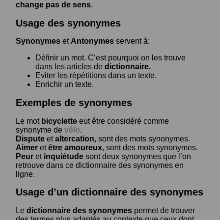
change pas de sens
.
Usage des synonymes
Synonymes
et
Antonymes
servent à:
Définir un mot. C’est pourquoi on les trouve
dans les articles de
dictionnaire.
Eviter les répétitions dans un texte.
Enrichir un texte.
Exemples de synonymes
Le mot
bicyclette
eut être considéré comme
synonyme de
vélo
.
Dispute
et
altercation
, sont des mots synonymes.
Aimer
et
être amoureux
, sont des mots synonymes.
Peur
et
inquiétude
sont deux synonymes que l’on
retrouve dans ce dictionnaire des synonymes en
ligne.
Usage d’un dictionnaire des synonymes
Le
dictionnaire des synonymes
permet de trouver
des termes plus adaptés au contexte que ceux dont