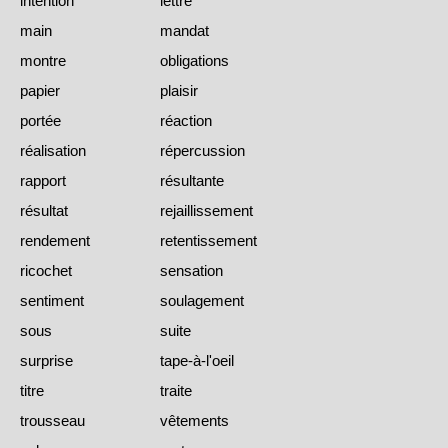
intention
lettre
main
mandat
montre
obligations
papier
plaisir
portée
réaction
réalisation
répercussion
rapport
résultante
résultat
rejaillissement
rendement
retentissement
ricochet
sensation
sentiment
soulagement
sous
suite
surprise
tape-à-l'oeil
titre
traite
trousseau
vêtements