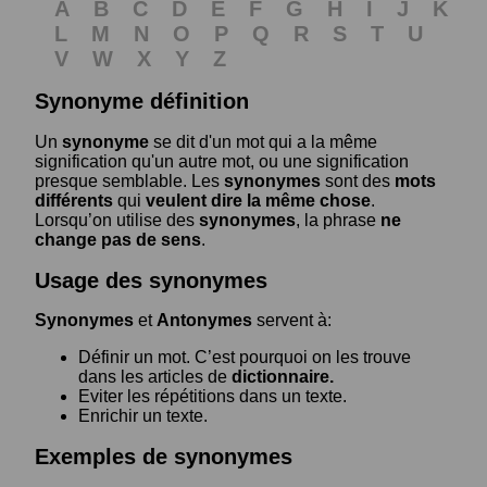
A
B
C
D
E
F
G
H
I
J
K
L
M
N
O
P
Q
R
S
T
U
V
W
X
Y
Z
Synonyme définition
Un
synonyme
se dit d'un mot qui a la même
signification qu'un autre mot, ou une signification
presque semblable. Les
synonymes
sont des
mots
différents
qui
veulent dire la même chose
.
Lorsqu’on utilise des
synonymes
, la phrase
ne
change pas de sens
.
Usage des synonymes
Synonymes
et
Antonymes
servent à:
Définir un mot. C’est pourquoi on les trouve
dans les articles de
dictionnaire.
Eviter les répétitions dans un texte.
Enrichir un texte.
Exemples de synonymes