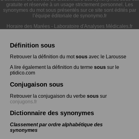
gratuite et réservée à un usage strictement personnel. Les
synonymes du mot sous présentés sur ce site sont édités par
l’équipe éditoriale de synonymo.fr
Horaire des Marées
-
Laboratoire d'Analyses Médicales.fr
Définition sous
Retrouver la définition du mot
sous
avec le Larousse
A lire également la définition du terme
sous
sur le
ptidico.com
Conjugaison sous
Retrouver la conjugaison du verbe
sous
sur
conjugons.fr
Dictionnaire des synonymes
Classement par ordre alphabétique des
synonymes