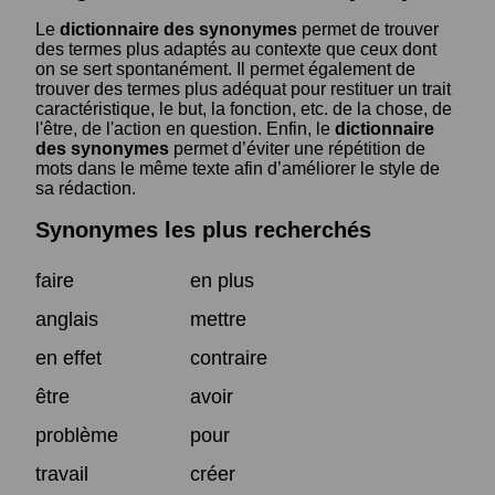
Le
dictionnaire des synonymes
permet de trouver
des termes plus adaptés au contexte que ceux dont
on se sert spontanément. Il permet également de
trouver des termes plus adéquat pour restituer un trait
caractéristique, le but, la fonction, etc. de la chose, de
l'être, de l'action en question. Enfin, le
dictionnaire
des synonymes
permet d’éviter une répétition de
mots dans le même texte afin d’améliorer le style de
sa rédaction.
Synonymes les plus recherchés
faire
en plus
anglais
mettre
en effet
contraire
être
avoir
problème
pour
travail
créer