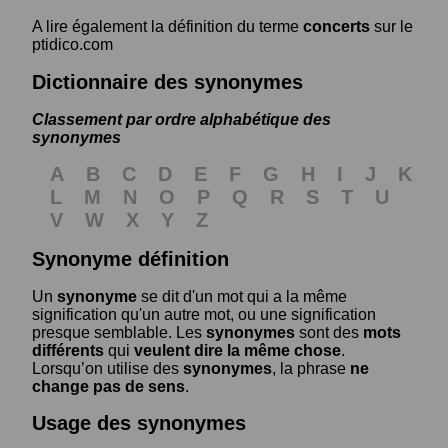
A lire également la définition du terme
concerts
sur le
ptidico.com
Dictionnaire des synonymes
Classement par ordre alphabétique des
synonymes
A
B
C
D
E
F
G
H
I
J
K
L
M
N
O
P
Q
R
S
T
U
V
W
X
Y
Z
Synonyme définition
Un
synonyme
se dit d'un mot qui a la même
signification qu'un autre mot, ou une signification
presque semblable. Les
synonymes
sont des
mots
différents
qui
veulent dire la même chose
.
Lorsqu’on utilise des
synonymes
, la phrase
ne
change pas de sens
.
Usage des synonymes