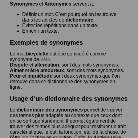
Synonymes
et
Antonymes
servent à:
Définir un mot. C’est pourquoi on les trouve
dans les articles de
dictionnaire.
Eviter les répétitions dans un texte.
Enrichir un texte.
Exemples de synonymes
Le mot
bicyclette
eut être considéré comme
synonyme de
vélo
.
Dispute
et
altercation
, sont des mots synonymes.
Aimer
et
être amoureux
, sont des mots synonymes.
Peur
et
inquiétude
sont deux synonymes que l’on
retrouve dans ce dictionnaire des synonymes en
ligne.
Usage d’un dictionnaire des synonymes
Le
dictionnaire des synonymes
permet de trouver
des termes plus adaptés au contexte que ceux dont
on se sert spontanément. Il permet également de
trouver des termes plus adéquat pour restituer un trait
caractéristique, le but, la fonction, etc. de la chose, de
l'être, de l'action en question. Enfin, le
dictionnaire