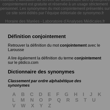
conjointement est gratuite et réservée à un usage strictement
personnel. Les synonymes du mot conjointement présentés sur
ce site sont édités par l’équipe éditoriale de synonymo.fr
Horaire des Marées
-
Laboratoire d'Analyses Médicales.fr
Définition conjointement
Retrouver la définition du mot
conjointement
avec le
Larousse
A lire également la définition du terme
conjointement
sur le ptidico.com
Dictionnaire des synonymes
Classement par ordre alphabétique des
synonymes
A
B
C
D
E
F
G
H
I
J
K
L
M
N
O
P
Q
R
S
T
U
V
W
X
Y
Z