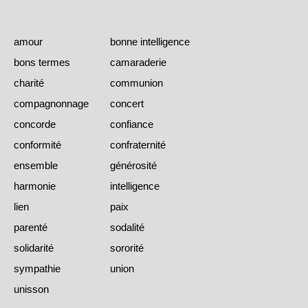
amour
bonne intelligence
bons termes
camaraderie
charité
communion
compagnonnage
concert
concorde
confiance
conformité
confraternité
ensemble
générosité
harmonie
intelligence
lien
paix
parenté
sodalité
solidarité
sororité
sympathie
union
unisson