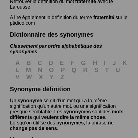
Retrouver la définition du mot
fraternité
avec le
Larousse
A lire également la définition du terme
fraternité
sur le
ptidico.com
Dictionnaire des synonymes
Classement par ordre alphabétique des
synonymes
A
B
C
D
E
F
G
H
I
J
K
L
M
N
O
P
Q
R
S
T
U
V
W
X
Y
Z
Synonyme définition
Un
synonyme
se dit d'un mot qui a la même
signification qu'un autre mot, ou une signification
presque semblable. Les
synonymes
sont des
mots
différents
qui
veulent dire la même chose
.
Lorsqu’on utilise des
synonymes
, la phrase
ne
change pas de sens
.