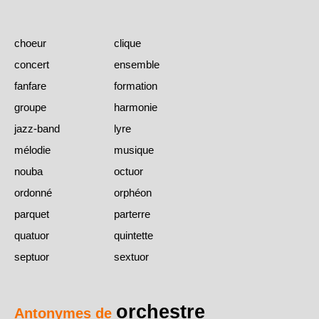
choeur
clique
concert
ensemble
fanfare
formation
groupe
harmonie
jazz-band
lyre
mélodie
musique
nouba
octuor
ordonné
orphéon
parquet
parterre
quatuor
quintette
septuor
sextuor
orchestre
Antonymes de