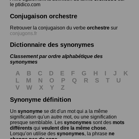
le ptidico.com
Conjugaison orchestre
Retrouver la conjugaison du verbe
orchestre
sur
conjugons.fr
Dictionnaire des synonymes
Classement par ordre alphabétique des
synonymes
A
B
C
D
E
F
G
H
I
J
K
L
M
N
O
P
Q
R
S
T
U
V
W
X
Y
Z
Synonyme définition
Un
synonyme
se dit d'un mot qui a la même
signification qu'un autre mot, ou une signification
presque semblable. Les
synonymes
sont des
mots
différents
qui
veulent dire la même chose
.
Lorsqu’on utilise des
synonymes
, la phrase
ne