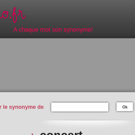
A chaque mot son synonyme!
r le synonyme de
Ok