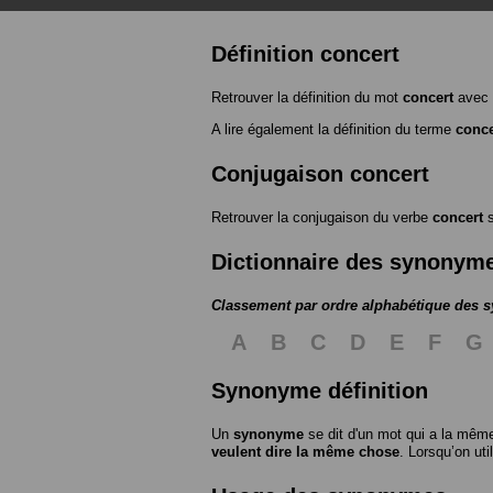
Définition concert
Retrouver la définition du mot
concert
avec 
A lire également la définition du terme
conce
Conjugaison concert
Retrouver la conjugaison du verbe
concert
s
Dictionnaire des synonym
Classement par ordre alphabétique des
A
B
C
D
E
F
G
Synonyme définition
Un
synonyme
se dit d'un mot qui a la même
veulent dire la même chose
. Lorsqu’on ut