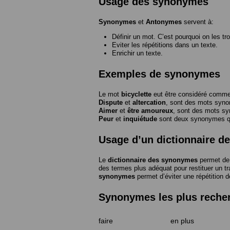
Usage des synonymes
Synonymes
et
Antonymes
servent à:
Définir un mot. C’est pourquoi on les tr
Eviter les répétitions dans un texte.
Enrichir un texte.
Exemples de synonymes
Le mot
bicyclette
eut être considéré com
Dispute
et
altercation
, sont des mots syn
Aimer
et
être amoureux
, sont des mots s
Peur
et
inquiétude
sont deux synonymes que
Usage d’un dictionnaire 
Le
dictionnaire des synonymes
permet de 
des termes plus adéquat pour restituer un trai
synonymes
permet d’éviter une répétition d
Synonymes les plus reche
faire
en plus