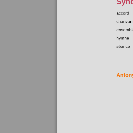
Syn
accord
charivari
ensembl
hymne
séance
Anton