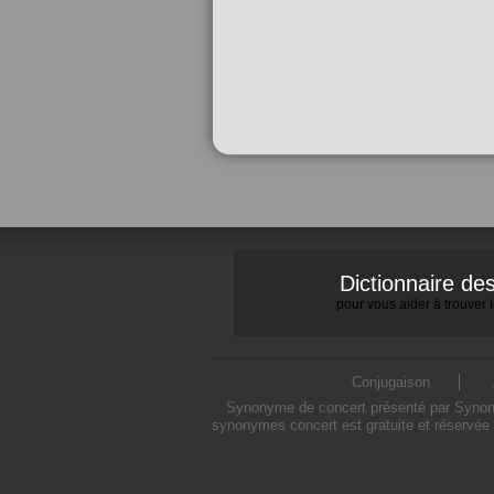
Dictionnaire d
pour vous aider à trouver
Conjugaison
Synonyme de concert présenté par Synonymo
synonymes concert est gratuite et réservée 