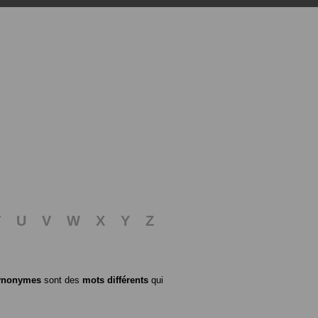
T
U
V
W
X
Y
Z
ynonymes
sont des
mots différents
qui