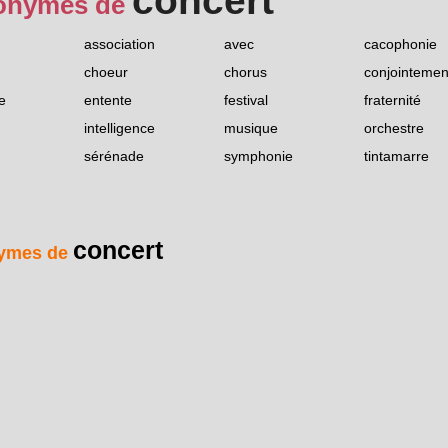
concert
onymes de
association
avec
cacophonie
choeur
chorus
conjointemen
e
entente
festival
fraternité
intelligence
musique
orchestre
sérénade
symphonie
tintamarre
concert
ymes de