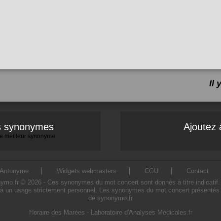
Il
es synonymes
Ajoutez 
 le meilleur synonyme
Antonyme
Widgets webmasters
CGU
Contact
.fr © 2026 - Ces synonymes du mot concert sont donnés à titre indicatif. L'
à un usage strictement personnel. Les synonymes du mot concert présentés sur
de synonymo.fr
Horaire des Marées
-
Laboratoire d'Analyses Médicales.fr