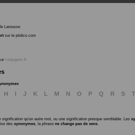
le Larousse
rt
sur le ptidico.com
ur
conjugons.fr
es
 synonymes
H
I
J
K
L
M
N
O
P
Q
R
S
 signification qu'un autre mot, ou une signification presque semblable. Les
s
ilise des
synonymes
, la phrase
ne change pas de sens
.