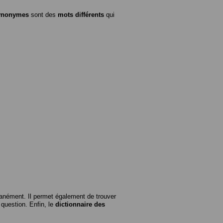
ynonymes
sont des
mots différents
qui
anément. Il permet également de trouver
n question. Enfin, le
dictionnaire des