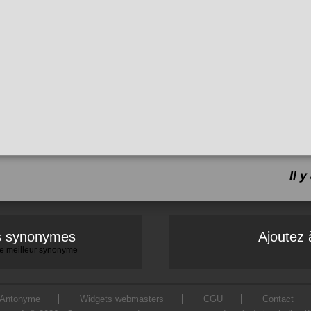
Il 
es synonymes
Ajoutez 
 le meilleur synonyme
Antonyme
Widgets webmasters
CGU
Contact