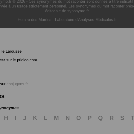
o.fr © 2026 - Ces synonymes du mot raconter sont donnés à titre indicatif. L'
rvée à un usage strictement personnel. Les synonymes du mot raconter présen
éditoriale de synonymo.fr
Horaire des Marées
-
Laboratoire d'Analyses Médicales.fr
 le Larousse
ter
sur le ptidico.com
sur
conjugons.fr
es
 synonymes
H
I
J
K
L
M
N
O
P
Q
R
S