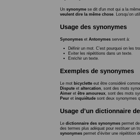
Un
synonyme
se dit d'un mot qui a la même
veulent dire la même chose
. Lorsqu’on ut
Usage des synonymes
Synonymes
et
Antonymes
servent à:
Définir un mot. C’est pourquoi on les tr
Eviter les répétitions dans un texte.
Enrichir un texte.
Exemples de synonymes
Le mot
bicyclette
eut être considéré com
Dispute
et
altercation
, sont des mots syn
Aimer
et
être amoureux
, sont des mots s
Peur
et
inquiétude
sont deux synonymes que
Usage d’un dictionnaire 
Le
dictionnaire des synonymes
permet de 
des termes plus adéquat pour restituer un trai
synonymes
permet d’éviter une répétition d