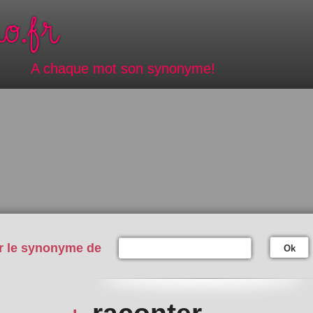
A chaque mot son synonyme!
r le synonyme de
Ok