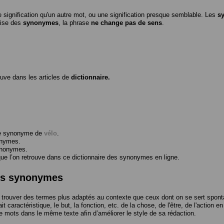
 signification qu'un autre mot, ou une signification presque semblable. Les
s
ilise des
synonymes
, la phrase
ne change pas de sens
.
ouve dans les articles de
dictionnaire.
me synonyme de
vélo
.
onymes.
ynonymes.
 l’on retrouve dans ce dictionnaire des synonymes en ligne.
des synonymes
trouver des termes plus adaptés au contexte que ceux dont on se sert spont
t caractéristique, le but, la fonction, etc. de la chose, de l'être, de l'action e
e mots dans le même texte afin d’améliorer le style de sa rédaction.