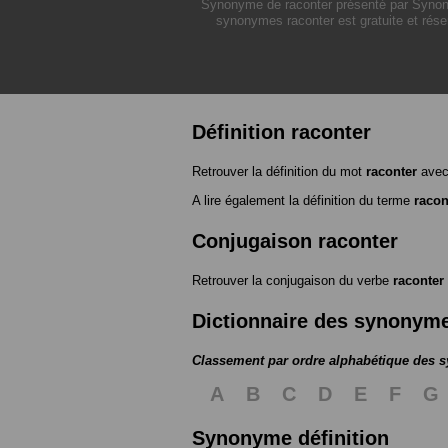
Synonyme de raconter présenté par Synonym
synonymes raconter est gratuite et rése
Définition raconter
Retrouver la définition du mot
raconter
avec
A lire également la définition du terme
racon
Conjugaison raconter
Retrouver la conjugaison du verbe
raconter
Dictionnaire des synonym
Classement par ordre alphabétique des
A
B
C
D
E
F
G
Synonyme définition