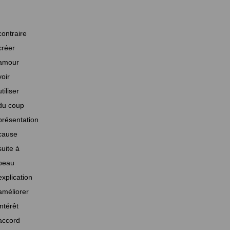
contraire
créer
amour
voir
utiliser
du coup
présentation
cause
suite à
beau
explication
améliorer
intérêt
accord