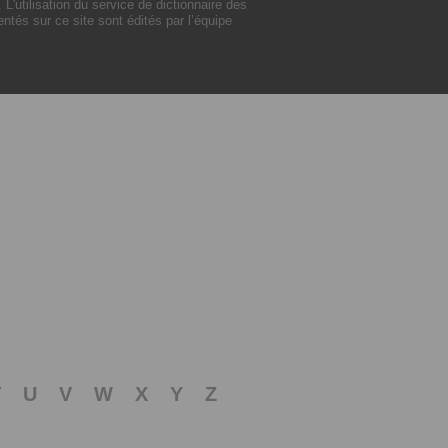
utilisation du service de dictionnaire des
tés sur ce site sont édités par l’équipe
T
U
V
W
X
Y
Z