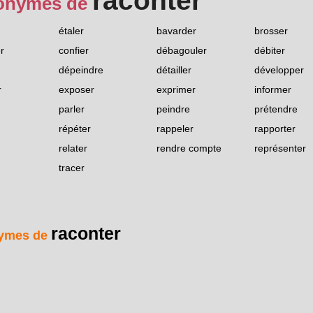
raconter
onymes de
étaler
bavarder
brosser
r
confier
débagouler
débiter
dépeindre
détailler
développer
r
exposer
exprimer
informer
parler
peindre
prétendre
répéter
rappeler
rapporter
relater
rendre compte
représenter
tracer
raconter
ymes de