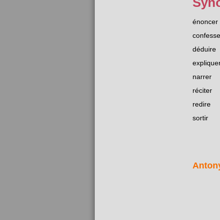
Syn
énoncer
confesse
déduire
explique
narrer
réciter
redire
sortir
Anton