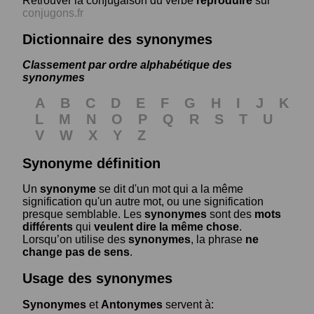
Retrouver la conjugaison du verbe
reproduire
sur
conjugons.fr
Dictionnaire des synonymes
Classement par ordre alphabétique des
synonymes
A
B
C
D
E
F
G
H
I
J
K
L
M
N
O
P
Q
R
S
T
U
V
W
X
Y
Z
Synonyme définition
Un
synonyme
se dit d'un mot qui a la même
signification qu'un autre mot, ou une signification
presque semblable. Les
synonymes
sont des
mots
différents
qui
veulent dire la même chose
.
Lorsqu’on utilise des
synonymes
, la phrase
ne
change pas de sens
.
Usage des synonymes
Synonymes
et
Antonymes
servent à: