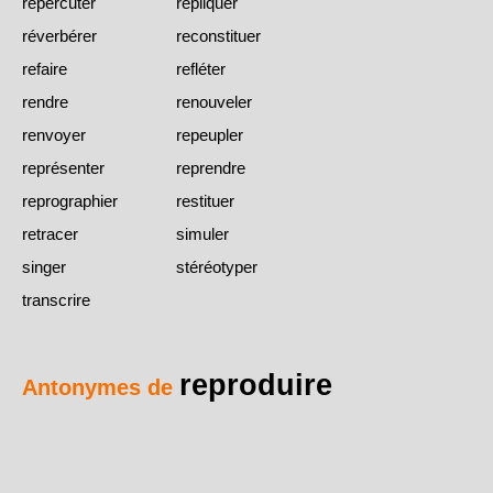
répercuter
répliquer
réverbérer
reconstituer
refaire
refléter
rendre
renouveler
renvoyer
repeupler
représenter
reprendre
reprographier
restituer
retracer
simuler
singer
stéréotyper
transcrire
reproduire
Antonymes de