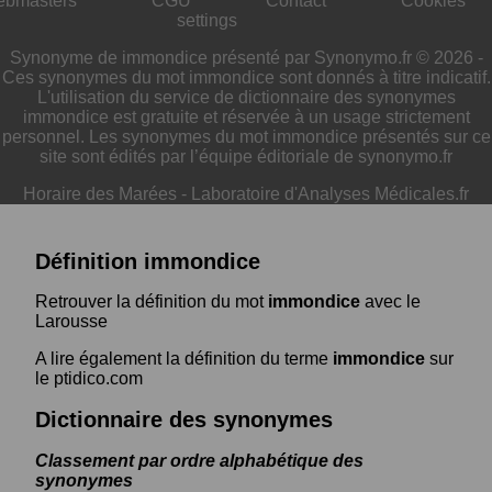
ebmasters
CGU
Contact
Cookies
settings
Synonyme de immondice présenté par Synonymo.fr © 2026 -
Ces synonymes du mot immondice sont donnés à titre indicatif.
L'utilisation du service de dictionnaire des synonymes
immondice est gratuite et réservée à un usage strictement
personnel. Les synonymes du mot immondice présentés sur ce
site sont édités par l’équipe éditoriale de synonymo.fr
Horaire des Marées
-
Laboratoire d'Analyses Médicales.fr
Définition immondice
Retrouver la définition du mot
immondice
avec le
Larousse
A lire également la définition du terme
immondice
sur
le ptidico.com
Dictionnaire des synonymes
Classement par ordre alphabétique des
synonymes