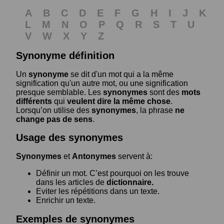
A
B
C
D
E
F
G
H
I
J
K
L
M
N
O
P
Q
R
S
T
U
V
W
X
Y
Z
Synonyme définition
Un
synonyme
se dit d'un mot qui a la même
signification qu'un autre mot, ou une signification
presque semblable. Les
synonymes
sont des
mots
différents
qui
veulent dire la même chose
.
Lorsqu’on utilise des
synonymes
, la phrase
ne
change pas de sens
.
Usage des synonymes
Synonymes
et
Antonymes
servent à:
Définir un mot. C’est pourquoi on les trouve
dans les articles de
dictionnaire.
Eviter les répétitions dans un texte.
Enrichir un texte.
Exemples de synonymes